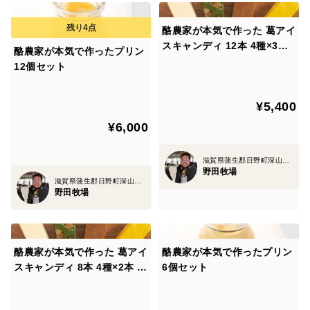
酪農家が本気で作った 葛アイ
スキャンディ 12本 4種×3本
酪農家が本気で作ったプリン
ミルク コーヒー 抹茶 季節の
12個セット
果物
¥5,400
¥6,000
滋賀県蒲生郡日野町深山口714
野田牧場
滋賀県蒲生郡日野町深山口714
野田牧場
酪農家が本気で作った 葛アイ
酪農家が本気で作ったプリン
スキャンディ 8本 4種×2本 ミ
6個セット
ルク コーヒー 抹茶 季節の果
物