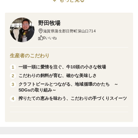
りました。
牛乳本来の上品な香りがふんわりと広がり、濃厚でコク
のある味わいが特徴です。
野田牧場
お子様からご年配の方まで、幅広い世代に親しまれるや
滋賀県蒲生郡日野町深山口714
さしい美味しさに仕上げています。
0いいね
生産者のこだわり
一頭一頭に愛情を注ぐ、牛10頭の小さな牧場
1
こだわりの飼料が育む、確かな美味しさ
2
クラフトビールとつながる、地域循環のかたち ～
3
SDGsの取り組み～
搾りたての恵みを味わう、こだわりの手づくりスイーツ
4