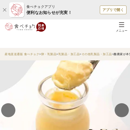
食べチョクアプリ
アプリで開く
便利なお知らせが充実！
メニュー
産地直送通販 食べチョク
卵・乳製品
乳製品・加工品
その他乳製品・加工品
酪農家が本