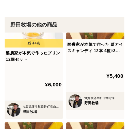
野田牧場の他の商品
酪農家が本気で作った 葛アイ
スキャンディ 12本 4種×3本
酪農家が本気で作ったプリン
ミルク コーヒー 抹茶 季節の
12個セット
果物
¥5,400
¥6,000
滋賀県蒲生郡日野町深山口714
野田牧場
滋賀県蒲生郡日野町深山口714
野田牧場