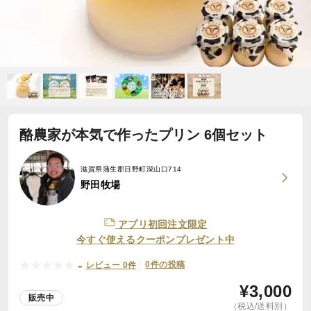
酪農家が本気で作ったプリン 6個セット
滋賀県蒲生郡日野町深山口714
野田牧場
アプリ初回注文限定
今すぐ使えるクーポンプレゼント中
-
0件の投稿
レビュー 0件
¥
3,000
販売中
（税込/送料別）