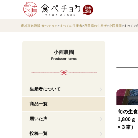
産地直送通販 食べチョク
すべての生産者
秋田県の生産者
小西農園
すべての
小西農園
生産者について
商品一覧
旬の生
届いた声
1,800
×３箱）
投稿一覧