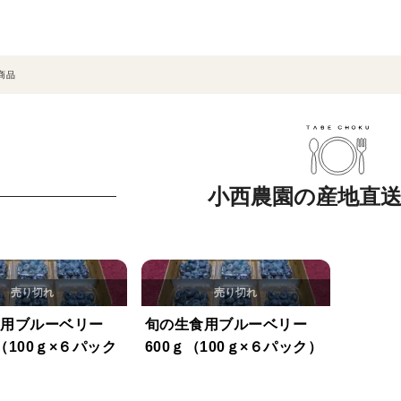
商品
小西農園の産地直
食用ブルーベリー
旬の生食用ブルーベリー
ｇ（100ｇ×６パック
600ｇ（100ｇ×６パック）