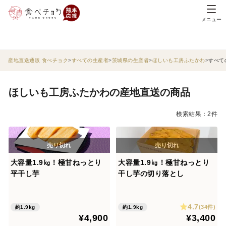
メニュー
産地直送通販 食べチョク
すべての生産者
茨城県の生産者
ほしいも工房ふたかわ
すべて
ほしいも工房ふたかわの産地直送の商品
検索結果：2件
大容量1.9㎏！極甘ねっとり
大容量1.9㎏！極甘ねっとり
平干し芋
干し芋の切り落とし
4.7
(34件)
約1.9kg
約1.9kg
¥4,900
¥3,400