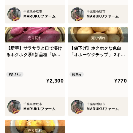
千葉県香取市
千葉県香取市
MARUKUファーム
MARUKUファーム
【新芋】サラサラと口で溶け
【値下げ】ホクホクな色白
るホクホク系‼︎新品種「ゆき
「オホーツクチップ」 2キロ
こまち」 3キロ箱
箱【洗い済】
約3.3kg
約2kg
¥2,300
¥770
千葉県香取市
千葉県香取市
MARUKUファーム
MARUKUファーム