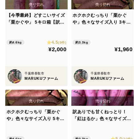
【今季最終】どすこいサイズ
ホクホクむっちり「栗かぐ
「栗かぐや」 5キロ箱【訳あ
や」色々なサイズ入り 3キロ
り】
箱
4.5
(9件)
約4.6kg
約3.3kg
¥2,000
¥1,960
千葉県香取市
千葉県香取市
MARUKUファーム
MARUKUファーム
ホクホクむっちり「栗かぐ
訳ありでも甘くねっとり！
や」色々なサイズ入り 5キロ
「紅はるか」色々なサイズ入
箱
り 3キロ箱
5.0
(22件)
約4.6kg
約3.3kg