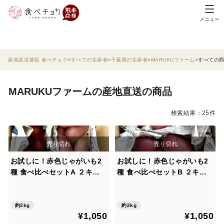
メニュー
産地直送通販 食べチョク
すべての生産者
千葉県の生産者
MARUKUファーム
すべての
MARUKUファームの産地直送の商品
検索結果：25件
お試しに！赤色じゃがいも2
お試しに！赤色じゃがいも2
種 食べ比べセットA ２キロ
種 食べ比べセットB ２キロ
箱
箱
約2kg
約2kg
¥1,050
¥1,050