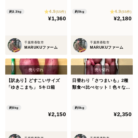
ロ箱
ロ箱
4.9
4.9
(55件)
(55件)
約3.3kg
約5kg
¥1,360
¥2,180
千葉県香取市
千葉県香取市
MARUKUファーム
MARUKUファーム
【訳あり】どすこいサイズ
日替わり「さつまいも」2種
「ゆきこまち」 5キロ箱
類食べ比べセット！色々なサ
イズ入り 5キロ箱【訳あり】
約5kg
約5kg
¥2,150
¥2,350