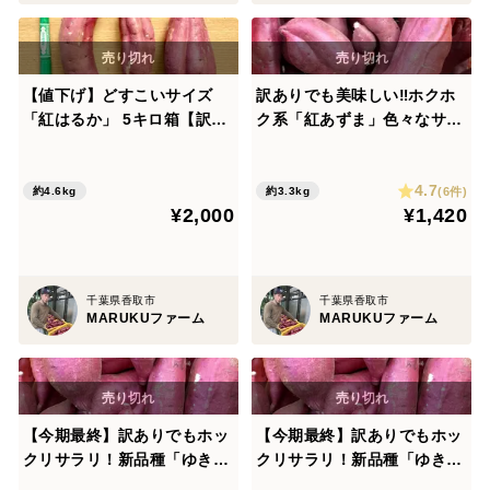
【値下げ】どすこいサイズ
訳ありでも美味しい‼︎ホクホ
「紅はるか」 5キロ箱【訳あ
ク系「紅あずま」色々なサイ
り】
ズ入り 3キロ箱
4.7
(6件)
約4.6kg
約3.3kg
¥2,000
¥1,420
千葉県香取市
千葉県香取市
MARUKUファーム
MARUKUファーム
【今期最終】訳ありでもホッ
【今期最終】訳ありでもホッ
クリサラリ！新品種「ゆきこ
クリサラリ！新品種「ゆきこ
まち」色々なサイズ入り 3キ
まち」色々なサイズ入り 5キ