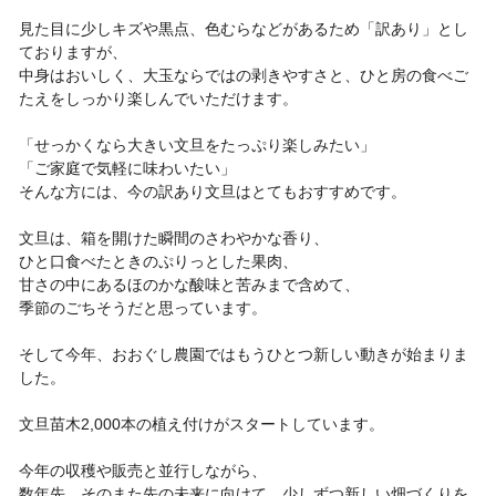
見た目に少しキズや黒点、色むらなどがあるため「訳あり」とし
ておりますが、
中身はおいしく、大玉ならではの剥きやすさと、ひと房の食べご
たえをしっかり楽しんでいただけます。
「せっかくなら大きい文旦をたっぷり楽しみたい」
「ご家庭で気軽に味わいたい」
そんな方には、今の訳あり文旦はとてもおすすめです。
文旦は、箱を開けた瞬間のさわやかな香り、
ひと口食べたときのぷりっとした果肉、
甘さの中にあるほのかな酸味と苦みまで含めて、
季節のごちそうだと思っています。
そして今年、おおぐし農園ではもうひとつ新しい動きが始まりま
した。
文旦苗木2,000本の植え付けがスタートしています。
今年の収穫や販売と並行しながら、
数年先、そのまた先の未来に向けて、少しずつ新しい畑づくりを