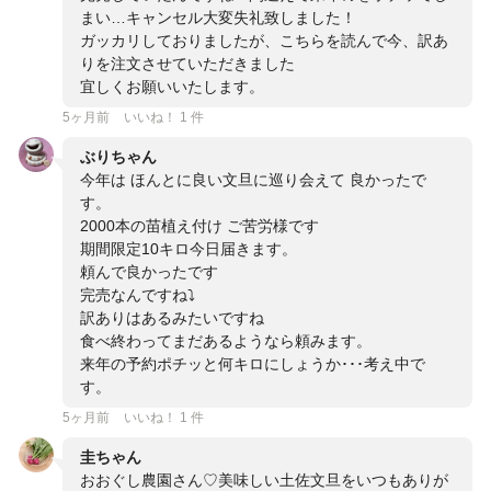
まい…キャンセル大変失礼致しました！
ガッカリしておりましたが、こちらを読んで今、訳あ
りを注文させていただきました
宜しくお願いいたします。
5ヶ月前
いいね！ 1 件
ぶりちゃん
今年は ほんとに良い文旦に巡り会えて 良かったで
す。
2000本の苗植え付け ご苦労様です
期間限定10キロ今日届きます。
頼んで良かったです
完売なんですね⤵️
訳ありはあるみたいですね
食べ終わってまだあるようなら頼みます。
来年の予約ポチッと何キロにしょうか･･･考え中で
す。
5ヶ月前
いいね！ 1 件
圭ちゃん
おおぐし農園さん♡美味しい土佐文旦をいつもありが