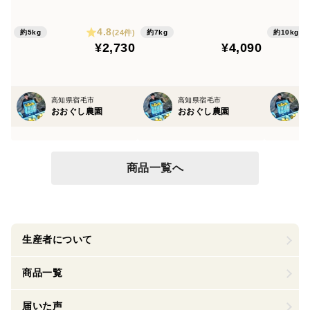
かん オレンジ
特産みかん「夏文旦」柑橘
びた高
みかん オレンジ
南国みか
4.8
(24件)
約5kg
約7kg
約10kg
¥2,730
¥4,090
高知県宿毛市
高知県宿毛市
おおぐし農園
おおぐし農園
商品一覧へ
生産者について
商品一覧
届いた声