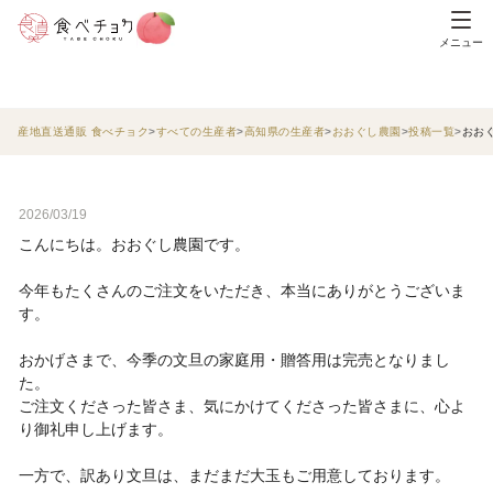
メニュー
産地直送通販 食べチョク
すべての生産者
高知県の生産者
おおぐし農園
投稿一覧
おお
2026/03/19
こんにちは。おおぐし農園です。
今年もたくさんのご注文をいただき、本当にありがとうございま
す。
おかげさまで、今季の文旦の家庭用・贈答用は完売となりまし
た。
ご注文くださった皆さま、気にかけてくださった皆さまに、心よ
り御礼申し上げます。
一方で、訳あり文旦は、まだまだ大玉もご用意しております。