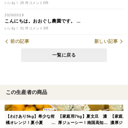
いいね！ 26 件
コメント0件
2026/03/19
こんにちは。おおぐし農園です。 ...
いいね！ 31 件
コメント3件
前の記事
新しい記事
一覧に戻る
この生産者の商品
【わけあり5kg】希少な柑
【家庭用7kg】夏文旦 濃
【家庭用
橘オレンジ！夏小夏 み
厚ジューシー！南国高知の
濃厚ジュ