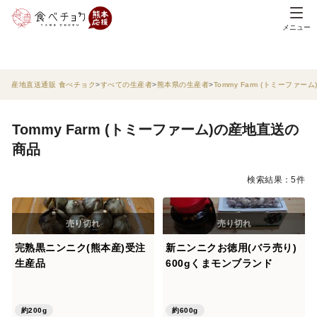
メニュー
産地直送通販 食べチョク
すべての生産者
熊本県の生産者
Tommy Farm (トミーファーム
Tommy Farm (トミーファーム)の産地直送の
商品
検索結果：5件
完熟黒ニンニク(熊本産)受注
新ニンニクお徳用(バラ売り)
生産品
600gくまモンブランド
約200g
約600g