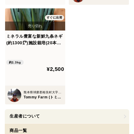
すぐに出荷
ミネラル豊富な新鮮九条ネギ
(約1300㌘)施設栽培(20本以
上)
約1.3kg
¥2,500
熊本県球磨郡相良村大字柳瀬字十島
Tommy Farm (トミーファーム)
生産者について
商品一覧