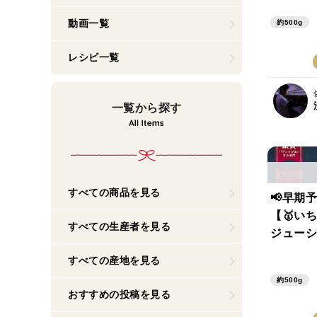
ールホワ
動画一覧
約500g
食べ比べ
500g】
レシピ一覧
庭用
一覧から探す
すべての商品を見る
📢早期
【🥇い
すべての生産者を見る
ジューシ
のか&い
すべての産地を見る
食べ比べ
約500g
500g】
おすすめの投稿を見る
庭用