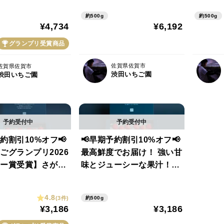
イト&いちごさん
フト/贈答/家庭用
か 紅
約500g
約500g
セット【2パック/
ット(2パ
¥4,734
¥6,192
ギフト/贈答用/ご家
贈答/家
グランプリ受賞商品
佐賀県佐賀市
佐賀県佐賀市
渋田いちご園
渋田いちご園
予約割引10%オフ📢
📢早期予約割引10%オフ📢
ちごグランプリ2026
最高鮮度でお届け！ 強い甘
ー賞受賞】さがほ
味とジューシーな果汁！さ
ちごさん いちご
がほのか 【2パック/500
セット【2パック/
g】ギフト/贈答/家庭用
4.8
(3件)
約500g
ギフト/贈答用/ご家
¥3,186
¥3,186