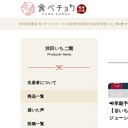
産地直送通販 食べチョク
すべての生産者
佐賀県の生産者
渋田いちご園
すべ
渋田いちご園
生産者について
商品一覧
📢早期
届いた声
【🥇い
ジューシ
投稿一覧
度でお届