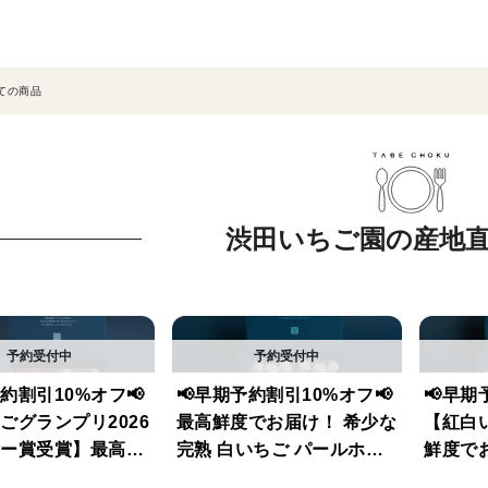
ての商品
渋田いちご園の産地
予約割引10%オフ📢
📢早期予約割引10%オフ📢
📢早期
ちごグランプリ2026
最高鮮度でお届け！ 希少な
【紅白
ー賞受賞】最高鮮
完熟 白いちご パールホワ
鮮度で
け！ 希少な完熟パ
イト 【2パック/500g】ギ
パール