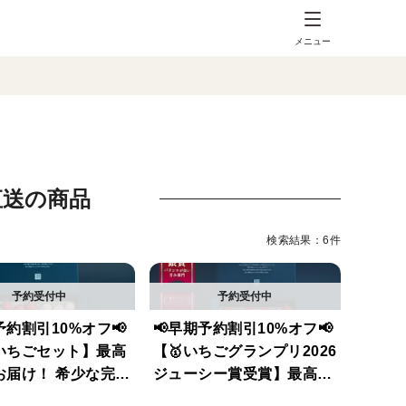
メニュー
直送の商品
検索結果：6件
予約割引10%オフ📢
📢早期予約割引10%オフ📢
いちごセット】最高
【🥇いちごグランプリ2026
お届け！ 希少な完熟
ジューシー賞受賞】最高鮮
ホワイト&さがほの
度でお届け！ 優しい甘味と