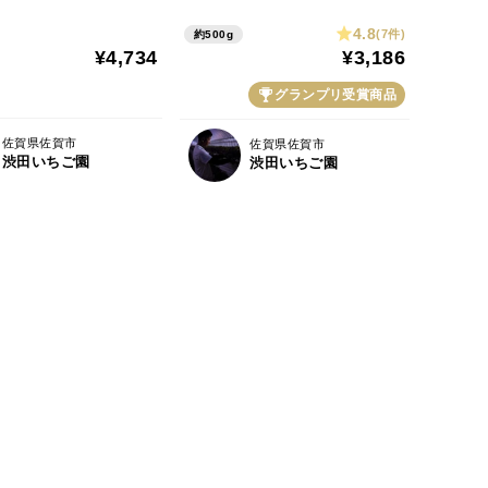
白いちご食べ比べセ
ジューシーな果汁！ いちご
4.8
(7件)
約500g
ック/500g)ギフト/
さん 【2パック/500g】ギ
¥4,734
¥3,186
庭用
フト/贈答/家庭用
グランプリ受賞商品
佐賀県佐賀市
佐賀県佐賀市
渋田いちご園
渋田いちご園