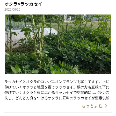
オクラ×ラッカセイ
2022/09/25
ラッカセイとオクラのコンパニオンプランツを試してます。上に
伸びていくオクラと地面を覆うラッカセイ。根の方も直根で下に
伸びていくオクラと横に広がるラッカセイで空間的にはバランス
良し。どんどん身をつけるオクラに豆科のラッカセイが窒素供給
のイメージ。ラッカセイの根には根粒菌がしっかりついてまし
もっとよむ
た。