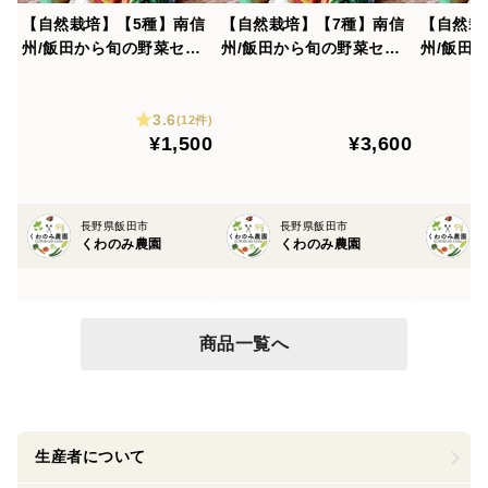
【自然栽培】【5種】南信
【自然栽培】【7種】南信
【自然栽
州/飯田から旬の野菜セッ
州/飯田から旬の野菜セッ
州/飯田
ト
ト Lサイズ
ト Sサ
3.6
(12件)
¥1,500
¥3,600
長野県飯田市
長野県飯田市
くわのみ農園
くわのみ農園
商品一覧へ
生産者について