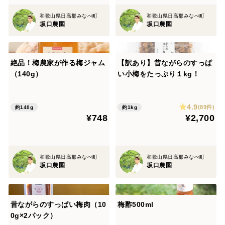
和歌山県日高郡みなべ町
和歌山県日高郡みなべ町
坂口農園
坂口農園
絶品！梅農家が作る梅ジャム
【訳あり】昔ながらのすっぱ
（140g）
い小梅をたっぷり１kg！
4.9
(89件)
約140g
約1kg
¥748
¥2,700
和歌山県日高郡みなべ町
和歌山県日高郡みなべ町
坂口農園
坂口農園
昔ながらのすっぱい梅肉（10
梅酢500ml
0g×2パック）