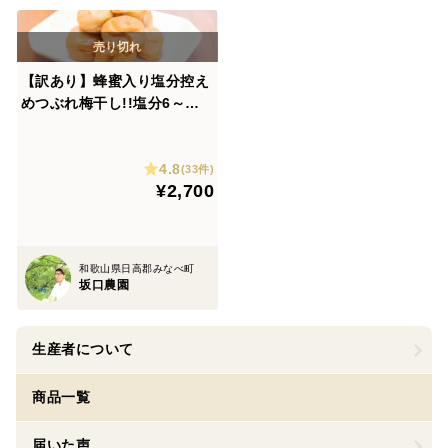
【訳あり】蜂蜜入り塩分控え
めつぶれ梅干し!!塩分6～
7％（800g）【只今在庫切
れ】
4.8
(33件)
¥2,700
和歌山県日高郡みなべ町
坂口農園
生産者について
商品一覧
届いた声