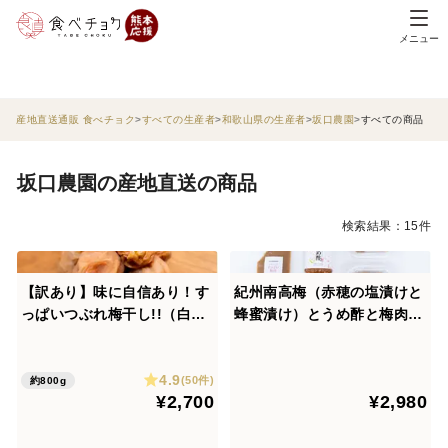
メニュー
産地直送通販 食べチョク
すべての生産者
和歌山県の生産者
坂口農園
すべての商品
坂口農園の産地直送の商品
検索結果：15件
【訳あり】味に自信あり！す
紀州南高梅（赤穂の塩漬けと
っぱいつぶれ梅干し!!（白干
蜂蜜漬け）とうめ酢と梅肉の
し梅800ｇ）
４点お得セット
4.9
(50件)
約800g
¥2,700
¥2,980