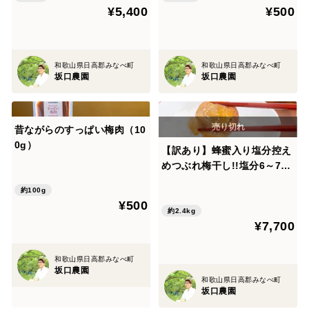
¥5,400
¥500
和歌山県日高郡みなべ町
和歌山県日高郡みなべ町
坂口農園
坂口農園
昔ながらのすっぱい梅肉（10
0g）
【訳あり】蜂蜜入り塩分控え
めつぶれ梅干し!!塩分6～7％
2.４kg（800g×3パック）
約100g
¥500
約2.4kg
¥7,700
和歌山県日高郡みなべ町
坂口農園
和歌山県日高郡みなべ町
坂口農園