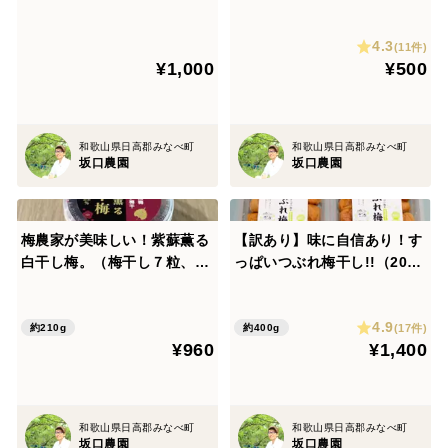
4.3
(11件)
¥1,000
¥500
和歌山県日高郡みなべ町
和歌山県日高郡みなべ町
坂口農園
坂口農園
梅農家が美味しい！紫蘇薫る
【訳あり】味に自信あり！す
白干し梅。（梅干し７粒、紫
っぱいつぶれ梅干し!!（200g
蘇たっぷり５０ｇ）
×２個セット）
4.9
(17件)
約210g
約400g
¥960
¥1,400
和歌山県日高郡みなべ町
和歌山県日高郡みなべ町
坂口農園
坂口農園