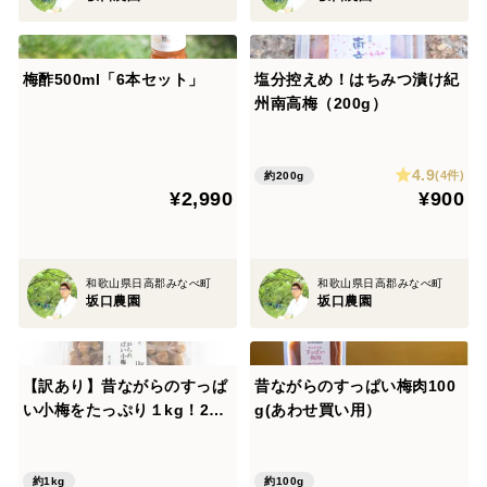
梅酢500ml「6本セット」
塩分控えめ！はちみつ漬け紀
州南高梅（200g）
4.9
(4件)
約200g
¥2,990
¥900
和歌山県日高郡みなべ町
和歌山県日高郡みなべ町
坂口農園
坂口農園
【訳あり】昔ながらのすっぱ
昔ながらのすっぱい梅肉100
い小梅をたっぷり１kg！2パ
g(あわせ買い用）
ックセット
約1kg
約100g