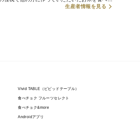
生産者情報を見る
たちの知る“わが家のお米”とは違いました。
この味を守りたい。」
開拓し、もう一度ゼロから挑戦。
お米農家”を目指して歩き始めました。
の応援をしていただけたら嬉しいです！
Vivid TABLE（ビビッドテーブル）
食べチョク フルーツセレクト
食べチョク&more
Androidアプリ