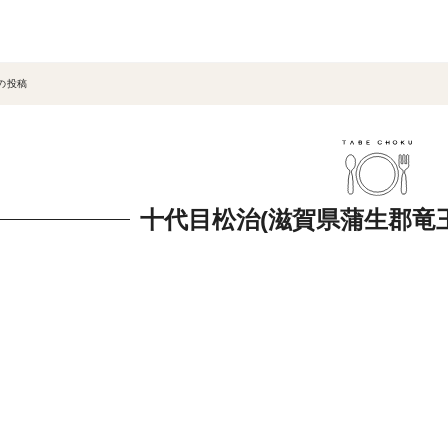
の投稿
十代目松治(滋賀県蒲生郡竜