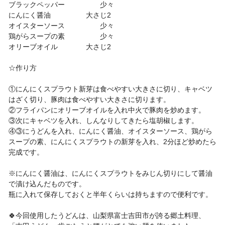
ブラックペッパー 少々
にんにく醤油 大さじ2
オイスターソース 少々
鶏がらスープの素 少々
オリーブオイル 大さじ2
☆作り方
①にんにくスプラウト新芽は食べやすい大きさに切り、キャベツ
はざく切り、豚肉は食べやすい大きさに切ります。
②フライパンにオリーブオイルを入れ中火で豚肉を炒めます。
③次にキャベツを入れ、しんなりしてきたら塩胡椒します。
④③にうどんを入れ、にんにく醤油、オイスターソース、鶏がら
スープの素、にんにくスプラウトの新芽を入れ、2分ほど炒めたら
完成です。
※にんにく醤油は、にんにくスプラウトをみじん切りにして醤油
で漬け込んだものです。
瓶に入れて保存しておくと半年くらいは持ちますので便利です。
🍀今回使用したうどんは、山梨県富士吉田市が誇る郷土料理、