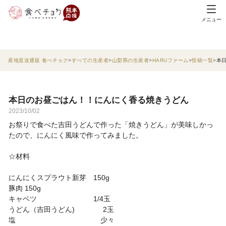
メニュー
産地直送通販 食べチョク
すべての生産者
山梨県の生産者
HARUファーム
投稿一覧
本
本日のお昼ごはん！！にんにく香る焼きうどん
2023/10/02
お祭りで食べた吉田うどんで作った「焼きうどん」が美味しかっ
たので、にんにく風味で作ってみました。
☆材料
にんにくスプラウト新芽 150g
豚肉 150g
キャベツ 1/4玉
うどん（吉田うどん) 2玉
塩 少々