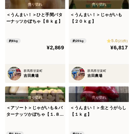
＜うんまい！＞ひと手間バタ
＜うんまい！＞じゃがいも
ーナッツかぼちゃ【８ｋｇ】
【２０ｋｇ】
5.0
(21件)
約8kg
約20kg
¥2,869
¥6,817
群馬県甘楽町
群馬県甘楽町
吉田農場
吉田農場
＜アソート＞じゃがいも＆バ
＜うんまい！＞生とうがらし
ターナッツかぼちゃ【１.８ｋ
【１ｋｇ】
ｇ】
約1.8kg
約1kg