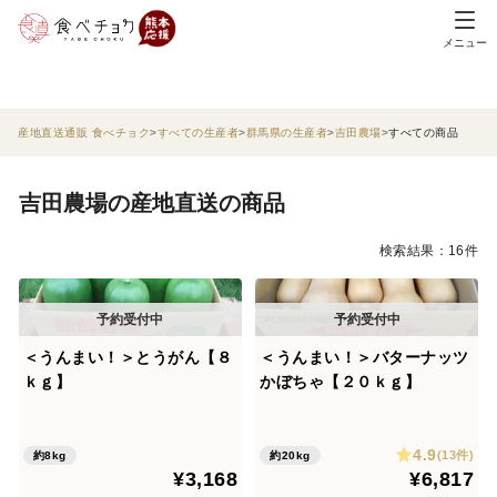
メニュー
産地直送通販 食べチョク
すべての生産者
群馬県の生産者
吉田農場
すべての商品
吉田農場の産地直送の商品
検索結果：16件
＜うんまい！＞とうがん【８
＜うんまい！＞バターナッツ
ｋｇ】
かぼちゃ【２０ｋｇ】
4.9
(13件)
約8kg
約20kg
¥3,168
¥6,817