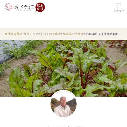
メニュー
産地直送通販 食べチョク
すべての生産者
熊本県の生産者
松本淳昭（口福自然菜園）