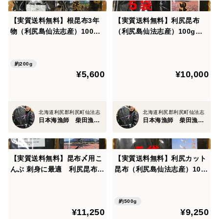
【実質送料無料】根昆布3年
【実質送料無料】利尻昆布
物（利尻島仙法志産）100g
（利尻島仙法志産）100g入
入れ 2袋
れ 5袋
約200g
¥5,600
¥10,000
北海道利尻郡利尻町仙法志
北海道利尻郡利尻町仙法志
日本海漁師 柴田漁業部
日本海漁師 柴田漁業部
【実質送料無料】昆布〆用こ
【実質送料無料】利尻カット
んぶ 刺身に最適 利尻昆布
昆布（利尻島仙法志産）100
100g 5袋
g入れ 5袋
約500g
¥11,250
¥9,250