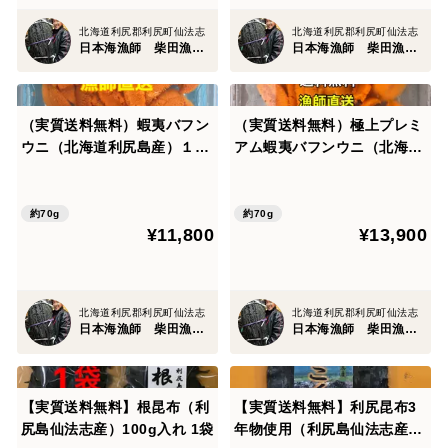
北海道利尻郡利尻町仙法志
北海道利尻郡利尻町仙法志
日本海漁師 柴田漁業部
日本海漁師 柴田漁業部
（実質送料無料）蝦夷バフン
（実質送料無料）極上プレミ
ウニ（北海道利尻島産）１パ
アム蝦夷バフンウニ（北海道
ック 70g
利尻島産）１パック 70g
約70g
約70g
¥11,800
¥13,900
北海道利尻郡利尻町仙法志
北海道利尻郡利尻町仙法志
日本海漁師 柴田漁業部
日本海漁師 柴田漁業部
【実質送料無料】根昆布（利
【実質送料無料】利尻昆布3
尻島仙法志産）100g入れ 1袋
年物使用（利尻島仙法志産）