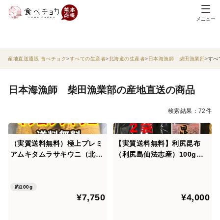
メニュー
産地直送通販 食べチョク
すべての生産者
北海道の生産者
日本海漁師 柴田漁業部
すべ
日本海漁師 柴田漁業部の産地直送の商品
検索結果：72件
（実質送料無料）極上プレミ
【実質送料無料】利尻昆布
アムキタムラサキウニ（北海
（利尻島仙法志産）100g入
道利尻島産）１パック 100g
れ 2袋
入れ
約100g
¥7,750
¥4,000