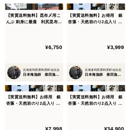
【実質送料無料】昆布〆用こ
【実質送料無料】お得用 銀
んぶ 刺身に最適 利尻昆布
杏藻・天然岩のり2点入り 1
100g3袋
セット
¥6,750
¥3,999
北海道利尻郡利尻町仙法志
北海道利尻郡利尻町仙法志
日本海漁師 柴田漁業部
日本海漁師 柴田漁業部
【実質送料無料】お得用 銀
【実質送料無料】お得用 銀
杏藻・天然岩のり2点入り 2
杏藻・天然岩のり2点入り 10
セット
セット
¥7,998
¥34,900