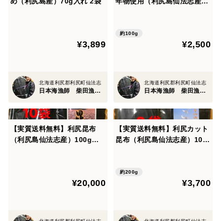
め（利尻島産）70g入れ 2袋
年物使用（利尻島仙法志産）
100g入れ1袋
約100g
¥3,899
¥2,500
北海道利尻郡利尻町仙法志
北海道利尻郡利尻町仙法志
日本海漁師 柴田漁業部
日本海漁師 柴田漁業部
【実質送料無料】利尻昆布
【実質送料無料】利尻カット
（利尻島仙法志産）100g入
昆布（利尻島仙法志産）100
れ 10袋
g入れ 2袋
約200g
¥20,000
¥3,700