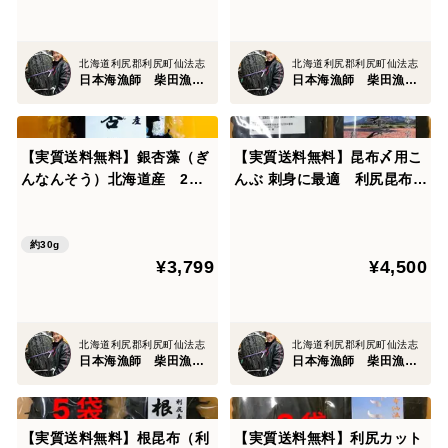
北海道利尻郡利尻町仙法志
北海道利尻郡利尻町仙法志
日本海漁師 柴田漁業部
日本海漁師 柴田漁業部
【実質送料無料】銀杏藻（ぎ
【実質送料無料】昆布〆用こ
んなんそう）北海道産 2袋6
んぶ 刺身に最適 利尻昆布
0g
100g 2袋
約30g
¥3,799
¥4,500
北海道利尻郡利尻町仙法志
北海道利尻郡利尻町仙法志
日本海漁師 柴田漁業部
日本海漁師 柴田漁業部
【実質送料無料】根昆布（利
【実質送料無料】利尻カット