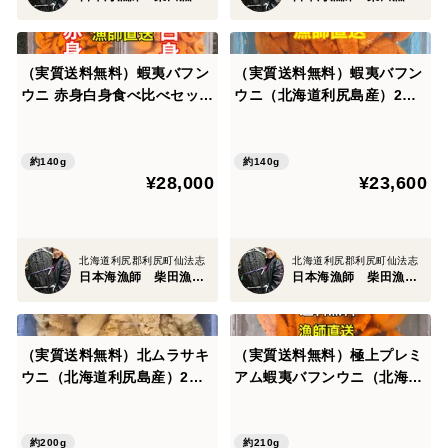
（実質送料無料）蝦夷バフン
（実質送料無料）蝦夷バフン
ウニ 赤身白身食べ比べセット
ウニ（北海道利尻島産）2パ
（利尻島産）2パック140g
ック 140g
約140g
約140g
¥28,000
¥23,600
北海道利尻郡利尻町仙法志
北海道利尻郡利尻町仙法志
日本海漁師 柴田漁業部
日本海漁師 柴田漁業部
（実質送料無料）北ムラサキ
（実質送料無料）極上プレミ
ウニ（北海道利尻島産）2パ
アム蝦夷バフンウニ（北海道
ック 200g入れ
利尻島産）3パック 210g
約200g
約210g