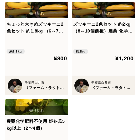
ちょっと大きめズッキーニ2
ズッキーニ2色セット 約2kg
色セット 約1.8kg （6～7個
（8～10個前後）農薬·化学肥
前後）農薬·化学肥料不使用
料不使用
約1.8kg
約2kg
¥800
¥1,200
千葉県白井市
千葉県白井市
《ファーム・ラタトゥィユ》たきざわ農園
《ファーム・ラタトゥィユ》たきざわ農園
農薬化学肥料不使用 姫冬瓜5
kg以上（2〜4個）