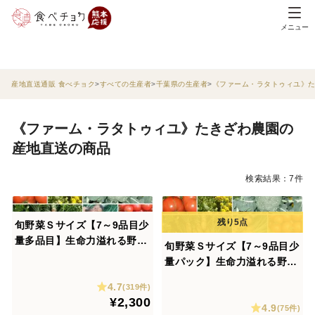
メニュー
産地直送通販 食べチョク
すべての生産者
千葉県の生産者
《ファーム・ラタトゥィユ》
《ファーム・ラタトゥィユ》たきざわ農園の
産地直送の商品
検索結果：7件
旬野菜Ｓサイズ【7～9品目少
量多品目】生命力溢れる野菜
旬野菜Ｓサイズ【7～9品目少
詰め合わせ＊農薬·化学肥料·
量パック】生命力溢れる野菜
除草剤不使用
詰め合わせ＊農薬·化学肥料·
4.7
(319件)
除草剤不使用《1日5セット定
¥2,300
4.9
期便限定》
(75件)