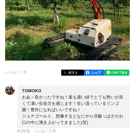
いいね！ 2 件
ポスト
シェア
TOMOKO
わあ～良かったですね！葉も濃い緑でとても勢いが良
くて凄い生命力を感じます！生い茂っているリンゴ
園！豊作になればいいですね！
ジョナゴールド、想像するとなにやら甘酸っぱさがお
口の中に沸き上がってきました(笑)
約3年前
いいね！ 0 件