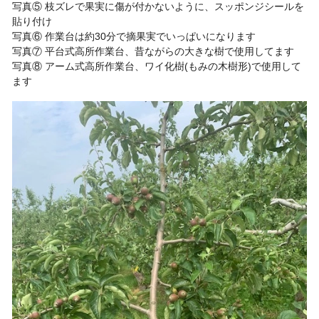
写真⑤ 枝ズレで果実に傷が付かないように、スッポンジシールを
貼り付け
写真⑥ 作業台は約30分で摘果実でいっぱいになります
写真⑦ 平台式高所作業台、昔ながらの大きな樹で使用してます
写真⑧ アーム式高所作業台、ワイ化樹(もみの木樹形)で使用して
ます