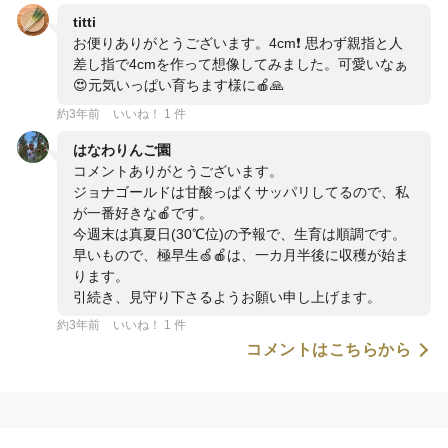
titti
お便りありがとうございます。4cm❗️ 思わず親指と人
差し指で4cmを作って想像してみました。可愛いなぁ
😍元気いっぱい育ちます様に🍎🙏
約3年前
いいね！ 1 件
はなわりんご園
コメントありがとうございます。
ジョナゴールドは甘酸っぱくサッパリしてるので、私
が一番好きな🍎です。
今週末は真夏日(30℃位)の予報で、生育は順調です。
早いもので、極早生🍏🍎は、一カ月半後に収穫が始ま
ります。
引続き、見守り下さるようお願い申し上げます。
約3年前
いいね！ 1 件
コメントはこちらから