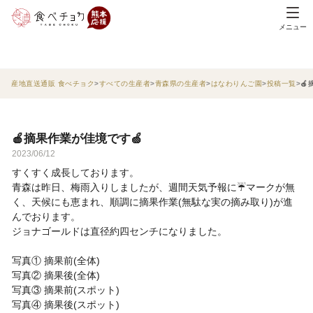
メニュー
産地直送通販 食べチョク
すべての生産者
青森県の生産者
はなわりんご園
投稿一覧
🍎
🍎摘果作業が佳境です🍏
2023/06/12
すくすく成長しております。
青森は昨日、梅雨入りしましたが、週間天気予報に☔マークが無
く、天候にも恵まれ、順調に摘果作業(無駄な実の摘み取り)が進
んでおります。
ジョナゴールドは直径約四センチになりました。
写真① 摘果前(全体)
写真② 摘果後(全体)
写真③ 摘果前(スポット)
写真④ 摘果後(スポット)