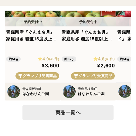
青森県産『ぐんま名月』
青森県産『ぐんま名月』
青森県産
家庭用🍏 糖度15度以上！
家庭用🍏 糖度15度以上！
ド』 家庭
甘～い！5㎏(12～20玉)
甘～い！ 3㎏(8～12玉)
い！5㎏(
【令和8年産早期予約受付
【令和8年産早期予約受付
和8年産
4.9
4.8
中！】《2025りんごグラ
中！】《2025りんごグラ
始！】
(40件)
(41件)
約5kg
約3kg
約5kg
¥3,600
¥2,600
ンプリ 銅賞・カラフル賞
ンプリ 銅賞・カラフル賞
(黄) Ｗ受賞!!》
(黄) Ｗ受賞!!》
グランプリ受賞商品
グランプリ受賞商品
青森県板柳町
青森県板柳町
はなわりんご園
はなわりんご園
商品一覧へ