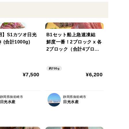
用】S1カツオ日光
B1セット船上急速凍結
(合計1000g)
鮮度一番！2ブロック x 各
2ブロック（合計4ブロッ
ク)
約700g
¥7,500
¥6,200
静岡県御前崎市
静岡県御前崎市
日光水産
日光水産