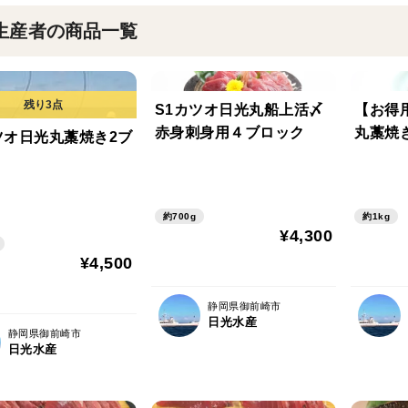
生産者の商品一覧
S1カツオ日光丸船上活〆
【お得
赤身刺身用４ブロック
丸藁焼き 
ツオ日光丸藁焼き2ブ
約700g
約1kg
¥4,300
¥4,500
静岡県御前崎市
日光水産
静岡県御前崎市
日光水産