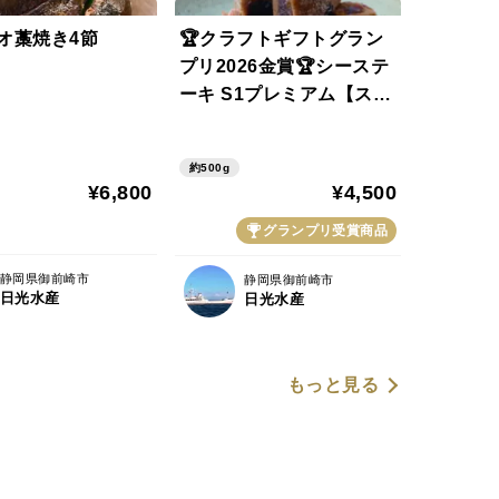
オ藁焼き4節
🏆クラフトギフトグラン
プリ2026金賞🏆シーステ
ーキ S1プレミアム【ステ
ーキソース付き】 250g入
り 2箱セット
約500g
¥6,800
¥4,500
グランプリ受賞商品
静岡県御前崎市
静岡県御前崎市
日光水産
日光水産
もっと見る