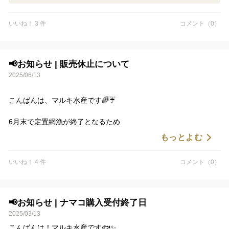
まで食べられます👍
いいね！ 3 件
コメント（0）
肝の先端(ツノ)が白だとオス、緑だとメスです。
白の方が万人向けで緑だと少し苦味がありますがツウには最高だ
と思います。
📢お知らせ | 販売休止について
この機会に瀬戸内の味を是非ご賞味くださいませ🙇🏻‍♂️
2025/06/13
こんばんは、マルキ水産です🌈☔️
6月末で定置網漁が終了となるため
すべての鮮魚の販売を一時的に休止とさせていただきます。
もっとよむ
最終受付は
いいね！ 4 件
コメント（0）
【 6月20日（金）】です！
江田島から届く春の恵みを味わえるのも、あと少しだけ🐟✨
📢お知らせ | ナマコ購入受付終了日
これまで気になっていた方も、リピーターの方も、
2025/03/13
この季節だけの味わいを、ぜひお見逃しなく 👀ˊ˗
こんばんは！マルキ水産です🐟✨