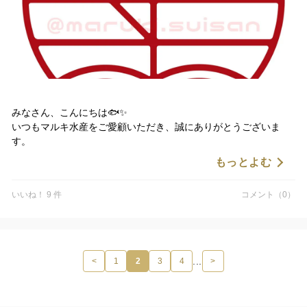
みなさん、こんにちは🐟✨
いつもマルキ水産をご愛顧いただき、誠にありがとうございま
す。
もっとよむ
この度、会社のロゴを一新させていただく運びとなりました。
元々の手書きのロゴは子どもたちみんなに描いてもらったもの
いいね！ 9 件
コメント（0）
で、とても愛着のあるものでした🙏
今回ロゴを一新させていただくことで、より一層新鮮な魚を迅速
に食卓へお届けし、皆さまに笑顔と健康をお届けするという信念
を強めていこうと考えています。 またこれからも漁業ひとすじの
...
<
1
2
3
4
>
真っ直ぐな想いで、たくさんの方々とのこ゚縁をつなぎ、さらな
る歴史を刻んでいく所存です。