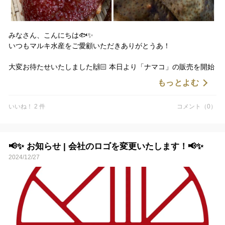
みなさん、こんにちは🐟✨
いつもマルキ水産をご愛顧いただきありがとうあ！
大変お待たせいたしました🙌🏻 本日より「ナマコ」の販売を開始
いたします😊
もっとよむ
コリコリ食感と旨味がたまらない、新鮮な「ナマコ」をご用意し
いいね！ 2 件
コメント（0）
ており、もちろん、コノワタまでしっかりお召し上がりいただけ
ます！
ぜひこの機会にご自宅でお楽しみください🎶
📢✨ お知らせ | 会社のロゴを変更いたします！📢✨
2024/12/27
ご注文心よりお待ちしております！