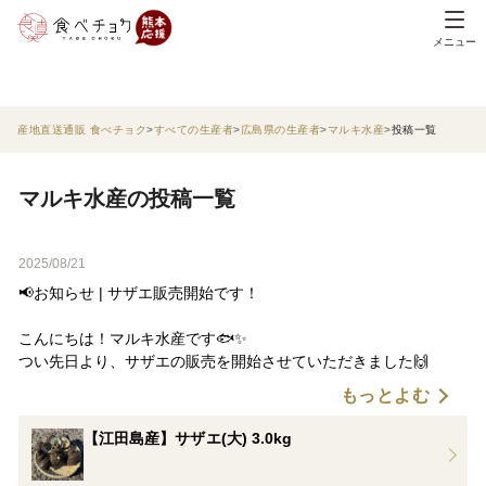
メニュー
産地直送通販 食べチョク
すべての生産者
広島県の生産者
マルキ水産
投稿一覧
マルキ水産の投稿一覧
2025/08/21
📢お知らせ | サザエ販売開始です！
こんにちは！マルキ水産です🐟✨
つい先日より、サザエの販売を開始させていただきました🙌
もっとよむ
お刺身用の大きいサイズなので炊き込みご飯やパスタなど様々な
料理に活躍すること間違えなしです🍚
【江田島産】サザエ(大) 3.0kg
弊社のサザエはしっかりと砂抜きしていますので、尻尾のところ