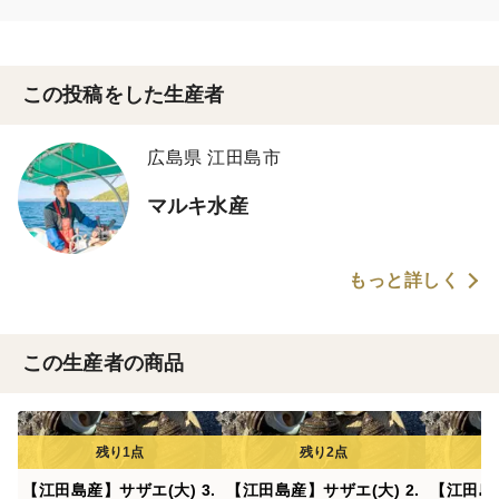
どうぞ新しいマルキ水産にもご期待くださいませ🙇‍♂️
今後とも変わらぬご愛顧を賜りますよう、よろしくお願い申し上
げます！
この投稿をした生産者
広島県 江田島市
マルキ水産
もっと詳しく
この生産者の商品
【江田島産】サザエ(大) 3.
【江田島産】サザエ(大) 2.
【江田島産