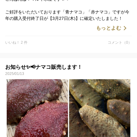
そして次にやってくるのは…
ご好評をいただいております「青ナマコ」「赤ナマコ」ですが今
夏のはじまりを告げる「刺し網漁」
年の購入受付終了日が【3月27日(木)】に確定いたしました！
旬を迎える“サワラ”のご案内も、どうぞお楽しみに🙏🏻
もっとよむ
マルキ水産のナマコを食べれるのは残り数日…！
🌊この機会にぜひ、最後の春の味覚をお楽しみください。
これを逃すと次は来年の1月頃になってしまいます💦
いいね！ 2 件
コメント（0）
ナマコツウの方からも沢山嬉しいお言葉をいただいております🤝
ナマコ食べ納めしたい方、初めて食べてみます！という方にもお
お知らせ✨📢ナマコ販売します！
勧めです🙆🏻‍♂️🙆🏻‍♀️
2025/01/13
販売サイトの注意書きをご確認の上、ご注文をお待ちしておりま
す✨
この機会に瀬戸内の味を是非ご賞味くださいませ🙇🏻‍♂️