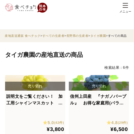
メニュー
産地直送通販 食べチョク
すべての生産者
長野県の生産者
タイガ農園
すべての商品
タイガ農園の産地直送の商品
検索結果：6件
説明文をご覧ください！ 加
信州上田産 『ナガノパープ
工用シャインマスカット 1.
ル』 お得な家庭用(バラ
5～1.8キロ ケーキやスムー
房、小さな実など含まれま
ジーの素材にいかがですか！
す)1.5～1.8キロ（目安4～6
5.0
4.8
房）
(42件)
(29件)
¥3,800
¥6,500