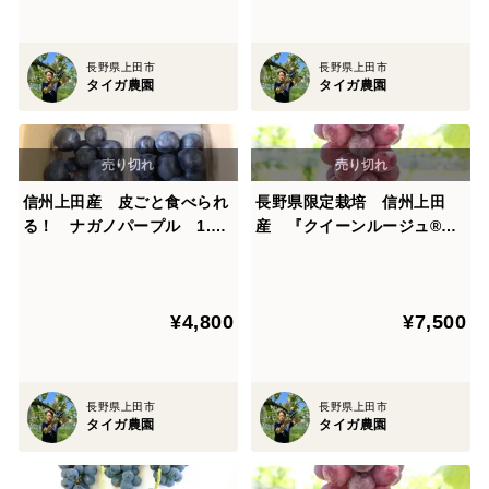
長野県上田市
長野県上田市
タイガ農園
タイガ農園
信州上田産 皮ごと食べられ
長野県限定栽培 信州上田
る！ ナガノパープル 1.2
産 『クイーンルージュ®』
キロ つぶつぶパック詰め
お得な家庭用(バラ房、小
400グラムパック×3個入り
さな実など含まれます)1.5～
1.8キロ（目安4～6房）
¥4,800
¥7,500
長野県上田市
長野県上田市
タイガ農園
タイガ農園