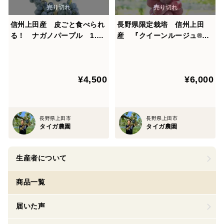
信州上田産 皮ごと食べられ
長野県限定栽培 信州上田
る！ ナガノパープル 1.
産 『クイーンルージュ®』
5〜1.8キロ 加工用（小さい
贈答品質 1キロ（1キロ前
実やバラ房など） ケーキの
後 目安2～3房）
素材やスムージーの素材にい
¥4,500
¥6,000
かがですか！
長野県上田市
長野県上田市
タイガ農園
タイガ農園
生産者について
商品一覧
届いた声