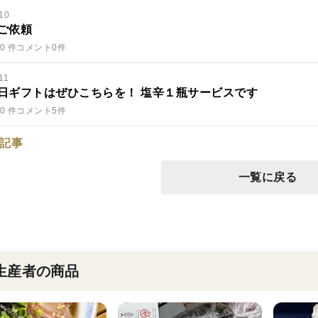
10
ご依頼
0 件
コメント0件
11
日ギフトはぜひこちらを！ 塩辛１瓶サービスです
0 件
コメント5件
記事
一覧に戻る
生産者の商品