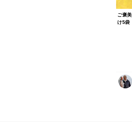
ご褒美
け5袋