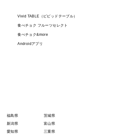
Vivid TABLE（ビビッドテーブル）
食べチョク フルーツセレクト
食べチョク&more
Androidアプリ
福島県
茨城県
新潟県
富山県
愛知県
三重県