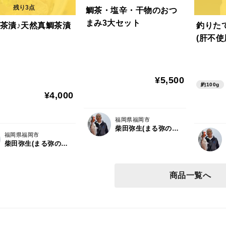
鯛茶・塩辛・干物のおつ
まみ3大セット
茶漬♪天然真鯛茶漬
釣りた
(肝不使
¥5,500
約100g
¥4,000
福岡県福岡市
柴田弥生(まる弥の魚卓)
福岡県福岡市
柴田弥生(まる弥の魚卓)
商品一覧へ