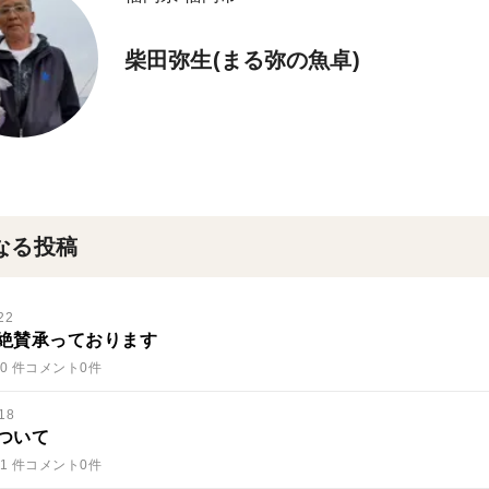
柴田弥生(まる弥の魚卓)
なる投稿
22
絶賛承っております
0 件
コメント0件
18
ついて
1 件
コメント0件