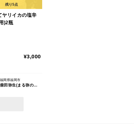
てヤリイカの塩辛
用)2瓶
¥3,000
福岡県福岡市
柴田弥生(まる弥の魚卓)