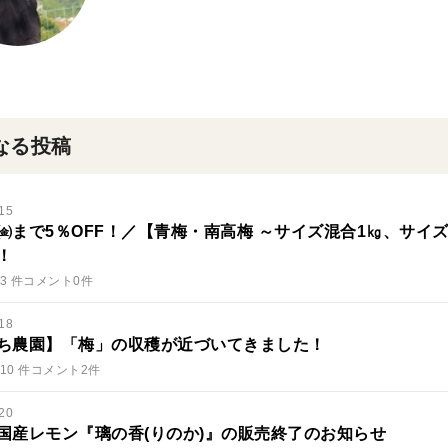
なる投稿
15
19㈮まで5％OFF！／【青梅・南高梅 ～サイズ混合1㎏、サ
！
3 件
コメント0件
18
ち農園】「梅」の収穫が近づいてきました！
10 件
コメント2件
20
国産レモン『璃の香(りのか)』の販売終了のお知らせ