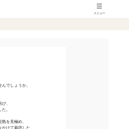
メニュー
せんでしょうか。
浴び、
した。
完熟を見極め、
をかけて栽培した