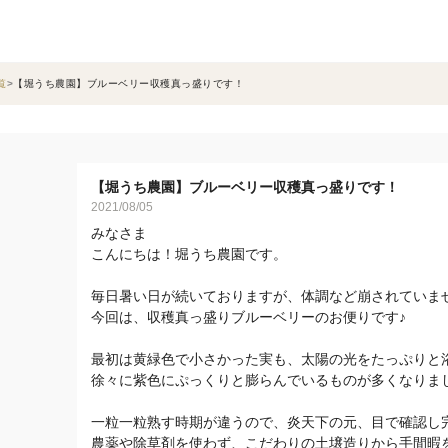
覧
【堀うち農園】ブルーベリー収穫真っ盛りです！
【堀うち農園】ブルーベリー収穫真っ盛りです！
2021/08/05
みなさま
こんにちは！堀うち農園です。
毎日暑い日が続いておりますが、体調など崩されていま
今回は、収穫真っ盛りブルーベリーのお便りです♪
最初は黄緑色で小さかった実も、太陽の光をたっぷりと
徐々に紫色にぷっくりと膨らんでいるものが多くなりま
一粒一粒熟す時期が違うので、炎天下の元、目で確認し
農薬や除草剤を使わず、こだわりの土壌造りから手間暇