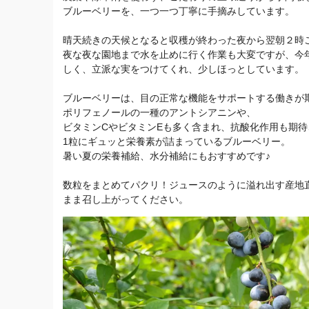
ブルーベリーを、一つ一つ丁寧に手摘みしています。
晴天続きの天候となると収穫が終わった夜から翌朝２時
夜な夜な園地まで水を止めに行く作業も大変ですが、今
しく、立派な実をつけてくれ、少しほっとしています。
ブルーベリーは、目の正常な機能をサポートする働きが
ポリフェノールの一種のアントシアニンや、
ビタミンCやビタミンEも多く含まれ、抗酸化作用も期待
1粒にギュッと栄養素が詰まっているブルーベリー。
暑い夏の栄養補給、水分補給にもおすすめです♪
数粒をまとめてパクリ！ジュースのように溢れ出す産地
まま召し上がってください。