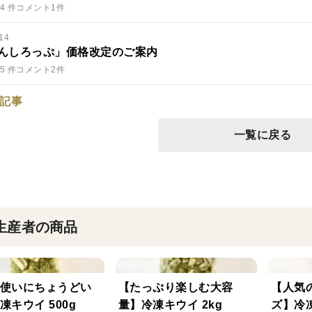
4 件
コメント1件
14
んしろっぷ」価格改定のご案内
5 件
コメント2件
記事
一覧に戻る
生産者の商品
使いにちょうどい
【たっぷり楽しむ大容
【人気
凍キウイ 500g
量】冷凍キウイ 2kg
ズ】冷凍