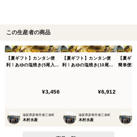
この生産者の商品
【夏ギフト】カンタン便
【夏ギフト】カンタン便
【夏ギフ
利！あゆの塩焼き(5尾入)
利！あゆの塩焼き(10尾入)
簡単便利
びわ湖産鮎育成
びわ湖産鮎育成
子持あゆ
入）びわ
¥3,456
¥6,912
滋賀県彦根市後三条町
滋賀県彦根市後三条町
木村水産
木村水産