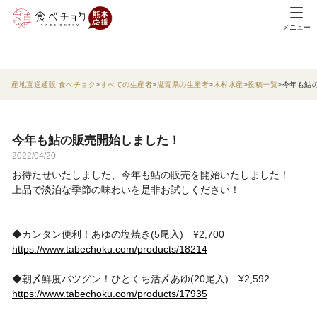
メニュー
産地直送通販 食べチョク
すべての生産者
滋賀県の生産者
木村水産
投稿一覧
今年も鮎
今年も鮎の販売開始しました！
2022/04/20
お待たせいたしました、今年も鮎の販売を開始いたしました！
上品で淡泊な季節の味わいを是非お試しください！
◆カンタン便利！あゆの塩焼き(5尾入) ¥2,700
https://www.tabechoku.com/products/18214
◆朝〆鮮度バツグン！ひとくち活〆あゆ(20尾入) ¥2,592
https://www.tabechoku.com/products/17935