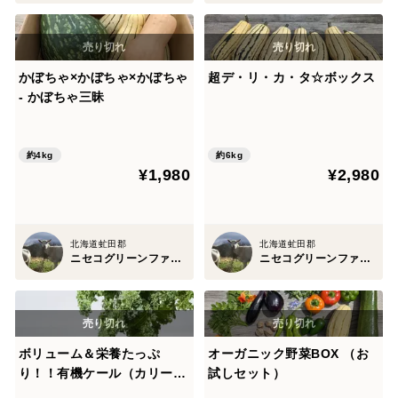
かぼちゃ×かぼちゃ×かぼちゃ
超デ・リ・カ・タ☆ボックス
- かぼちゃ三昧
約4kg
約6kg
¥1,980
¥2,980
北海道虻田郡
北海道虻田郡
ニセコグリーンファーム
ニセコグリーンファーム
ボリューム＆栄養たっぷ
オーガニック野菜BOX （お
り！！有機ケール（カリー
試しセット）
ノ）１kg