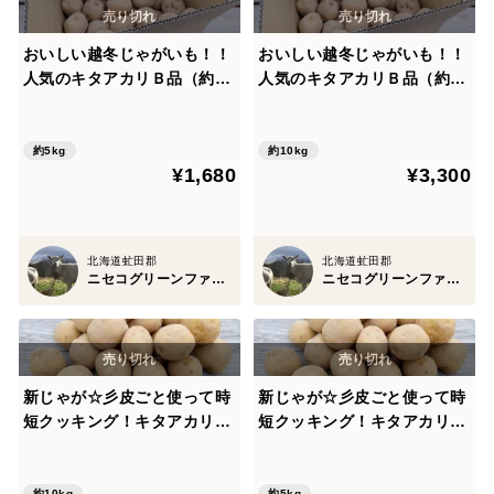
おいしい越冬じゃがいも！！
おいしい越冬じゃがいも！！
人気のキタアカリＢ品（約5k
人気のキタアカリＢ品（約10
g）
kg）
約5kg
約10kg
¥1,680
¥3,300
北海道虻田郡
北海道虻田郡
ニセコグリーンファーム
ニセコグリーンファーム
新じゃが☆彡皮ごと使って時
新じゃが☆彡皮ごと使って時
短クッキング！キタアカリ小
短クッキング！キタアカリ小
芋約１０kg
芋約５kg
約10kg
約5kg