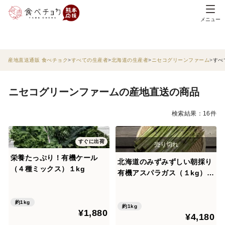
メニュー
産地直送通販 食べチョク
すべての生産者
北海道の生産者
ニセコグリーンファーム
すべ
ニセコグリーンファームの産地直送の商品
検索結果：16件
すぐに出荷
栄養たっぷり！有機ケール
北海道のみずみずしい朝採り
（４種ミックス）１kg
有機アスパラガス（１kg）Ｂ
品
約1kg
約1kg
¥1,880
¥4,180