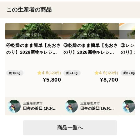
この生産者の商品
④乾燥のまま簡単【あおさ
⑥乾燥のまま簡単【あおさ
③レシピ
のり】2026新物✨レシピ
のり】2026新物✨レシピ
のり】2
パンフ無し（アオサ 青
パンフ無し （アオサ 青
まま簡単
さ）
さ）
おさレモ
4.9
4.9
(アオサ
(123件)
(123件)
約160g
約240g
約120g
¥5,800
¥8,700
三重県志摩市
三重県志摩市
田舎の浜辺 (あおさ・ひじき・ふのり・アオサ・青さ・フノリ)
田舎の浜辺 (あおさ・ひじき・ふのり・アオサ・青さ・フノリ)
商品一覧へ