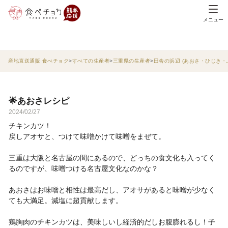
メニュー
産地直送通販 食べチョク
すべての生産者
三重県の生産者
田舎の浜辺 (あおさ・ひじき
🌟あおさレシピ
2024/02/27
チキンカツ！
戻しアオサと、つけて味噌かけて味噌をまぜて。
三重は大阪と名古屋の間にあるので、どっちの食文化も入ってく
るのですが、味噌つける名古屋文化なのかな？
あおさはお味噌と相性は最高だし、アオサがあると味噌が少なく
ても大満足。減塩に超貢献します。
鶏胸肉のチキンカツは、美味しいし経済的だしお腹膨れるし！子