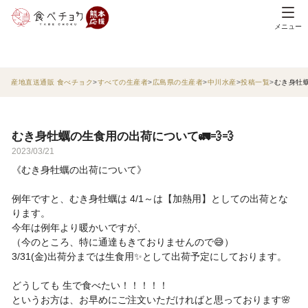
メニュー
産地直送通販 食べチョク
すべての生産者
広島県の生産者
中川水産
投稿一覧
むき身牡蠣
むき身牡蠣の生食用の出荷について🚛💨💨
2023/03/21
《むき身牡蠣の出荷について》
例年ですと、むき身牡蠣は 4/1～は【加熱用】としての出荷とな
ります。
今年は例年より暖かいですが、
（今のところ、特に通達もきておりませんので😅）
3/31(金)出荷分までは生食用✨として出荷予定にしております。
どうしても 生で食べたい！！！！！
というお方は、お早めにご注文いただければと思っております🌸