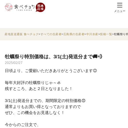
メニュー
産地直送通販 食べチョク
すべての生産者
広島県の生産者
中川水産
投稿一覧
牡蠣祭り特
牡蠣祭り特別価格は、3/1(土)発送分まで🚚💨
2025/02/27
日頃より、ご愛顧いただきありがとうございます😊
毎年大好評の牡蠣祭りじゃ～🦪
残すところ、あと２日となりました！
3/1(土)発送分までの、期間限定の特別価格😍
通常よりもお買い得となっておりますので
ぜひ、この機会をお見逃しなく！
今からのご注文で、