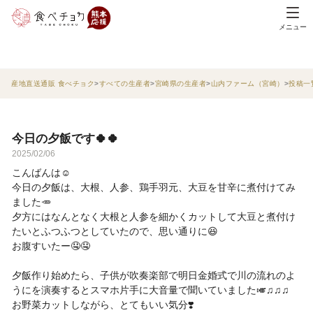
メニュー
産地直送通販 食べチョク
すべての生産者
宮崎県の生産者
山内ファーム（宮崎）
投稿一
今日の夕飯です🍀🍀
2025/02/06
こんばんは☺️
今日の夕飯は、大根、人参、鶏手羽元、大豆を甘辛に煮付けてみ
ました🥕
夕方にはなんとなく大根と人参を細かくカットして大豆と煮付け
たいとふつふつとしていたので、思い通りに😆
お腹すいたー🤤🤤
夕飯作り始めたら、子供が吹奏楽部で明日金婚式で川の流れのよ
うにを演奏するとスマホ片手に大音量で聞いていました🎺♫♫♫
お野菜カットしながら、とてもいい気分❣️