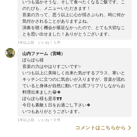
いつも温かそうな、そして食べたくなるご飯です。こ
のたびも、メニューいただきます！
音楽の力って、思う以上に心が揺さぶられ、時に何か
気付かされることがありますよね。
演奏を聴く機会が最近なかったので、とても大切なこ
とを思い出せました！ありがとうございます。
1年以上前
いいね！ 1 件
山内ファーム（宮崎）
ぽらぽら様
音楽の力はやはりすごいです✨
いつも以上に美味しく出来た気がするプラス、寒いと
キッチンに立つのに気合いが入りますが、音楽が流れ
ていると身体が自然に動いてお尻フリフリしながらお
料理出来ました😁🍀
ぽらぽら様も是非❣️❣️
今日も素敵１日をお過ごし下さい🍀
いつもありがとうございます。
1年以上前
いいね！ 0 件
コメントはこちらから