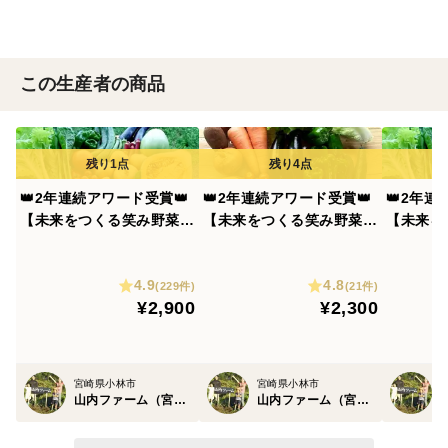
この生産者の商品
👑2年連続アワード受賞👑
👑2年連続アワード受賞👑
👑2年連
【未来をつくる笑み野菜】
【未来をつくる笑み野菜】
【未来を
宮崎県産☆季節のお野菜セ
宮崎県産☆季節のお野菜セ
宮崎県産
ットM(8～9品程度)☆
ットS( 7品目程度)
ットL(8
4.9
4.8
(229件)
(21件)
¥2,900
¥2,300
宮崎県小林市
宮崎県小林市
山内ファーム（宮崎）
山内ファーム（宮崎）