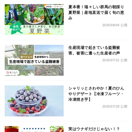
夏本番！瑞々しい群馬の朝採り
夏野菜｜産地直送で届く旬の恵
み
2026/08/04 公開
生産現場で起きている盗難被
害。被害に遭った生産者の声
2026/07/31 公開
シャリッとさわやか！夏のひん
やりデザート【冷凍フルーツ・
冷凍焼き芋】
2026/07/29 公開
実はウナギだけじゃない！？