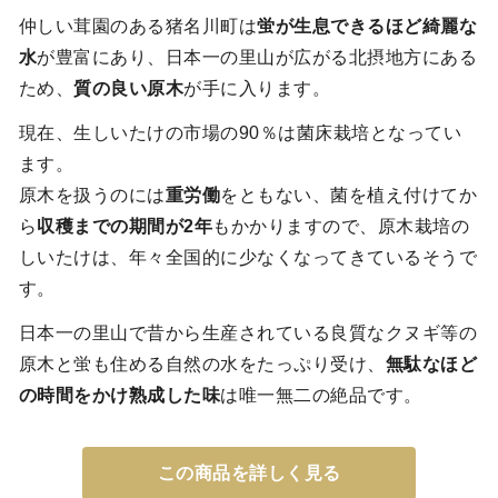
仲しい茸園のある猪名川町は
蛍が生息できるほど綺麗な
水
が豊富にあり、日本一の里山が広がる北摂地方にある
ため、
質の良い原木
が手に入ります。
現在、生しいたけの市場の90％は菌床栽培となってい
ます。
原木を扱うのには
重労働
をともない、菌を植え付けてか
ら
収穫までの期間が2年
もかかりますので、原木栽培の
しいたけは、年々全国的に少なくなってきているそうで
す。
日本一の里山で昔から生産されている良質なクヌギ等の
原木と蛍も住める自然の水をたっぷり受け、
無駄なほど
の時間をかけ熟成した味
は唯一無二の絶品です。
この商品を詳しく見る