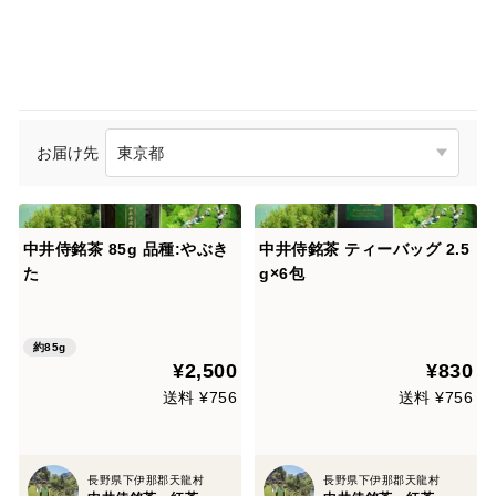
お届け先
中井侍銘茶 85g 品種:やぶき
中井侍銘茶 ティーバッグ 2.5
た
g×6包
約85g
¥2,500
¥830
送料 ¥756
送料 ¥756
長野県下伊那郡天龍村
長野県下伊那郡天龍村