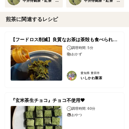
中井侍銘茶・紅茶 なかや農園 ニ代目七郎平
中井侍銘茶・紅茶 なかや農園 ニ代目七郎平
煎茶に関連するレシピ
【フードロス削減】良質なお茶は茶殻も食べられます♪
調理時間: 5分
おかず
愛知県 豊田市
いしかわ製茶
『玄米茶生チョコ』チョコ不使用🤎
調理時間: 60分
おやつ