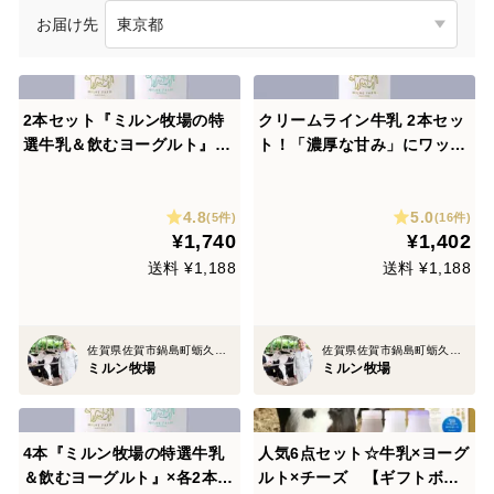
お届け先
2本セット『ミルン牧場の特
クリームライン牛乳 2本セッ
選牛乳＆飲むヨーグルト』×
ト！「濃厚な甘み」にワッっ
各1本 牛乳本来の自然なお
と驚く！牛乳苦手もファンに
いしさ！
なっちゃう800ml×2本
4.8
5.0
(5件)
(16件)
¥1,740
¥1,402
送料 ¥1,188
送料 ¥1,188
佐賀県佐賀市鍋島町蛎久８８３
佐賀県佐賀市鍋島町蛎久８８３
ミルン牧場
ミルン牧場
4本『ミルン牧場の特選牛乳
人気6点セット☆牛乳×ヨーグ
＆飲むヨーグルト』×各2本牛
ルト×チーズ 【ギフトボッ