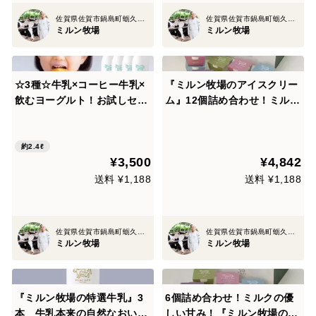
佐賀県佐賀市鍋島町蛎久８８３
佐賀県佐賀市鍋島町蛎久８８３
ミルン牧場
ミルン牧場
☆3種☆牛乳×コーヒー牛乳×
『ミルン牧場のアイスクリー
飲むヨーグルト！お試しセッ
ム』12個詰め合わせ！ミルク
ト☆200ml4本×3種類
の優しい甘み！(ミルク・バ
ニラ・チョコレート・ストロ
ベリー・ラムレーズン・抹茶
約2.4ℓ
¥3,500
¥4,842
×２) ギフトにも！
送料 ¥1,188
送料 ¥1,188
佐賀県佐賀市鍋島町蛎久８８３
佐賀県佐賀市鍋島町蛎久８８３
ミルン牧場
ミルン牧場
『ミルン牧場の特選牛乳』3
6個詰め合わせ！ミルクの優
本 牛乳本来の自然なおいし
しい甘み！『ミルン牧場のア