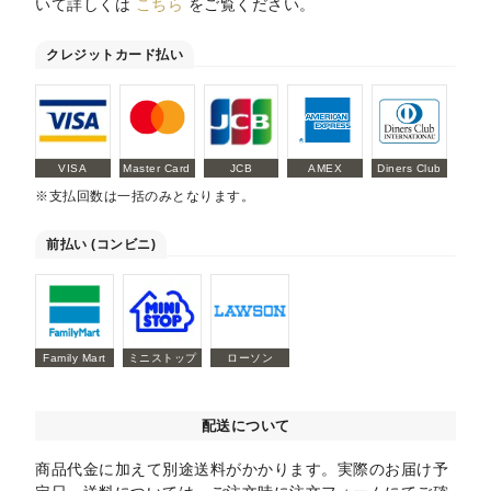
いて詳しくは
こちら
をご覧ください。
クレジットカード払い
VISA
Master Card
JCB
AMEX
Diners Club
※支払回数は一括のみとなります。
前払い (コンビニ)
Family Mart
ミニストップ
ローソン
配送について
商品代金に加えて別途送料がかかります。実際のお届け予