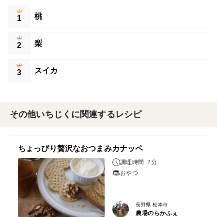
桃
1
梨
2
スイカ
3
その他いちじくに関連するレシピ
ちょっぴり贅沢なおつまみカナッペ
調理時間: 2分
おやつ
長野県 松本市
農場のらかふぇ