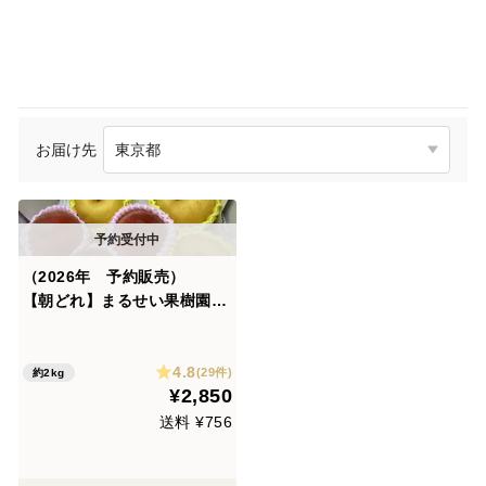
お届け先
（2026年 予約販売）
【朝どれ】まるせい果樹園の
桃 梨と桃の詰め合わせ お
まかせ 2kg自家用 贈答
4.8
用 (6～11玉入り) nm1
(29件)
約2kg
¥2,850
送料 ¥756