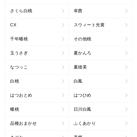
さくら白桃
幸茜
CX
スウィート光黄
千年蟠桃
その他桃
玉うさぎ
夏かんろ
なつっこ
夏雄美
白桃
白鳳
はつおとめ
はつひめ
蟠桃
日川白鳳
品種おまかせ
ふくあかり