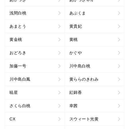
浅間白桃
あぶくま
あまとう
黄貴妃
黄金桃
黄桃
おどろき
かぐや
加藤一号
川中島白桃
川中島白鳳
黄ららのきわみ
暁星
紅錦香
さくら白桃
幸茜
CX
スウィート光黄