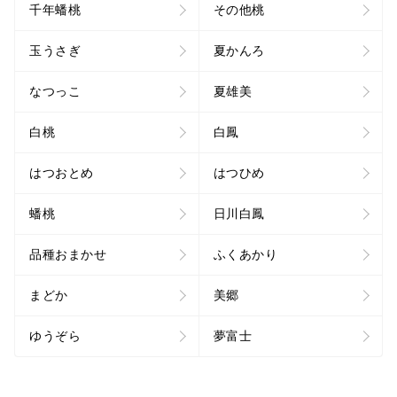
千年蟠桃
その他桃
玉うさぎ
夏かんろ
なつっこ
夏雄美
白桃
白鳳
はつおとめ
はつひめ
蟠桃
日川白鳳
品種おまかせ
ふくあかり
まどか
美郷
ゆうぞら
夢富士