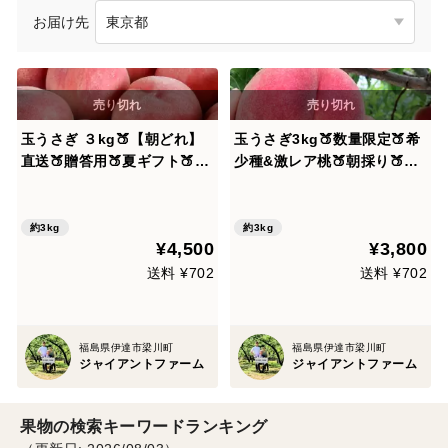
お届け先
玉うさぎ ３kg🍑【朝どれ】
玉うさぎ3kg🍑数量限定🍑希
直送🍑贈答用🍑夏ギフト🍑自
少種&激レア桃🍑朝採り🍑
宅用🍑かための桃🍑朝採り🍑
【自宅用】訳あり品🍑香り良
硬い桃🍑糖度高め酸味少なめ
い糖度高め甘い品種🍑採りた
品種🍑パリパリ硬めで甘い🍑
て硬め～熟すと柔らかジュー
約3kg
約3kg
¥4,500
¥3,800
8月下旬頃～収穫予定🍑晩生
シーなめらか白桃🍑8月下旬
種🍑
収穫予定です
送料 ¥702
送料 ¥702
福島県伊達市梁川町
福島県伊達市梁川町
ジャイアントファーム
ジャイアントファーム
果物の検索キーワードランキング