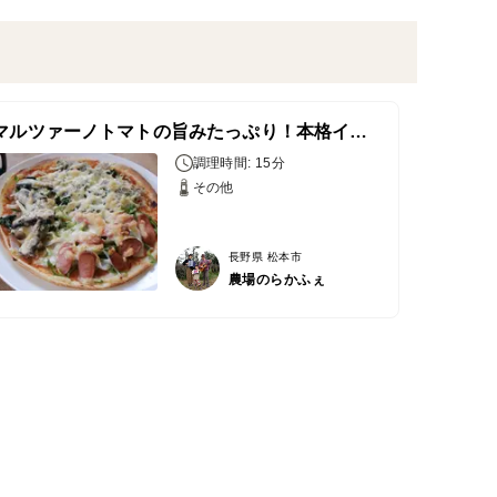
サンマルツァーノトマトの旨みたっぷり！本格イタリアンピザ
調理時間: 15分
その他
長野県 松本市
農場のらかふぇ