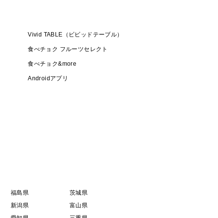
Vivid TABLE（ビビッドテーブル）
食べチョク フルーツセレクト
食べチョク&more
Androidアプリ
福島県
茨城県
新潟県
富山県
愛知県
三重県