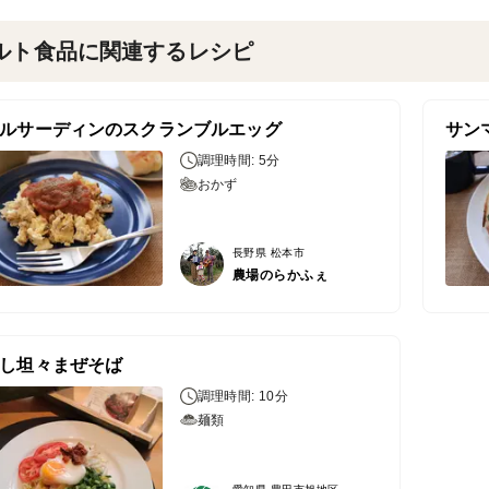
ルト食品に関連するレシピ
ルサーディンのスクランブルエッグ
調理時間: 5分
おかず
長野県 松本市
農場のらかふぇ
し坦々まぜそば
調理時間: 10分
麺類