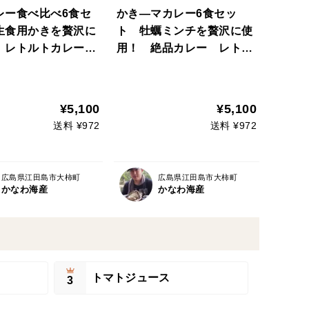
レー食べ比べ6食セ
かき―マカレー6食セッ
生食用かきを贅沢に
ト 牡蠣ミンチを贅沢に使
 レトルトカレー
用！ 絶品カレー レトル
旨みがたっぷり♪
トカレー
マカレー×3 かなわ
レー×3
¥5,100
¥5,100
送料 ¥972
送料 ¥972
広島県江田島市大柿町
広島県江田島市大柿町
かなわ海産
かなわ海産
トマトジュース
3