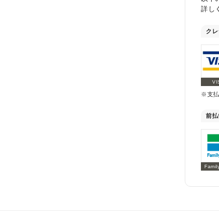
詳し
クレ
VI
※支
前払
Famil