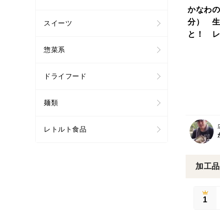
かなわの
分） 生
スイーツ
と！ レ
きの旨み
惣菜系
ドライフード
麺類
レトルト食品
加工品
1