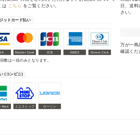
くは
こちら
をご覧ください。
日、送料
さい。
ジットカード払い
万が一商
確認くだ
SA
Master Card
JCB
AMEX
Diners Club
払回数は一括のみとなります。
い (コンビニ)
y Mart
ミニストップ
ローソン