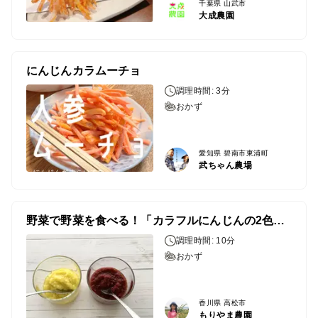
千葉県 山武市
大成農園
にんじんカラムーチョ
調理時間: 3分
おかず
愛知県 碧南市東浦町
武ちゃん農場
野菜で野菜を食べる！「カラフルにんじんの2色ドレッシング」
調理時間: 10分
おかず
香川県 高松市
もりやま農園