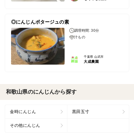
◎にんじんポタージュの素
調理時間: 30分
汁もの
千葉県 山武市
大成農園
和歌山県のにんじんから探す
金時にんじん
黒田五寸
その他にんじん