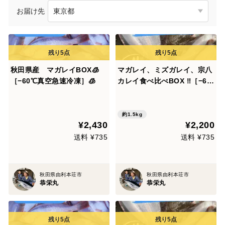
お届け先
秋田県産 マガレイBOX🧊
マガレイ、ミズガレイ、宗八
［−60℃真空急速冷凍］🧊
カレイ食べ比べBOX ‼️［−6
0℃真空急速冷凍］
約1.5kg
¥2,430
¥2,200
送料 ¥735
送料 ¥735
秋田県由利本荘市
秋田県由利本荘市
恭栄丸
恭栄丸