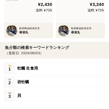
¥2,430
¥3,240
送料 ¥735
送料 ¥735
秋田県由利本荘市
秋田県由利本荘市
恭栄丸
恭栄丸
魚介類の検索キーワードランキング
（更新日: 2026/08/03）
牡蠣 生食用
1
岩牡蠣
2
貝
3