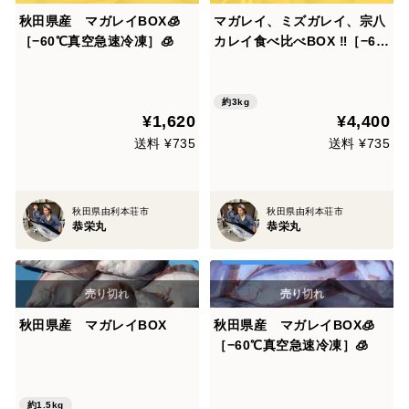
秋田県産 マガレイBOX🧊
マガレイ、ミズガレイ、宗八
［−60℃真空急速冷凍］🧊
カレイ食べ比べBOX ‼️［−6
0℃真空急速冷凍］
約3kg
¥1,620
¥4,400
送料 ¥735
送料 ¥735
秋田県由利本荘市
秋田県由利本荘市
恭栄丸
恭栄丸
秋田県産 マガレイBOX
秋田県産 マガレイBOX🧊
［−60℃真空急速冷凍］🧊
約1.5kg