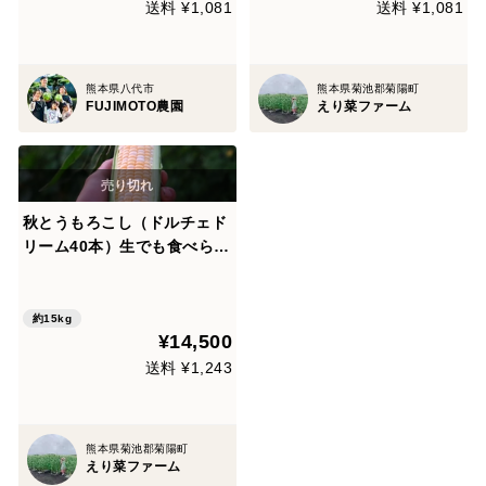
送料 ¥1,081
送料 ¥1,081
熊本県八代市
熊本県菊池郡菊陽町
FUJIMOTO農園
えり菜ファーム
秋とうもろこし（ドルチェド
リーム40本）生でも食べられ
ます
約15kg
¥14,500
送料 ¥1,243
熊本県菊池郡菊陽町
えり菜ファーム