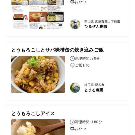
おやつ
岡山県 真庭市蒜山下福田
ひるぜん農園
とうもろこしとサバ味噌缶の炊き込みご飯
調理時間: 70分
ご飯もの
埼玉県 深谷市
とまる農園
とうもろこしアイス
調理時間: 180分
おやつ