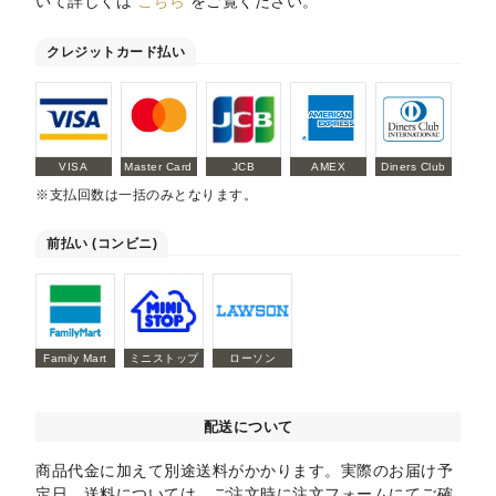
いて詳しくは
こちら
をご覧ください。
クレジットカード払い
VISA
Master Card
JCB
AMEX
Diners Club
※支払回数は一括のみとなります。
前払い (コンビニ)
Family Mart
ミニストップ
ローソン
配送について
商品代金に加えて別途送料がかかります。実際のお届け予
定日、送料については、ご注文時に注文フォームにてご確