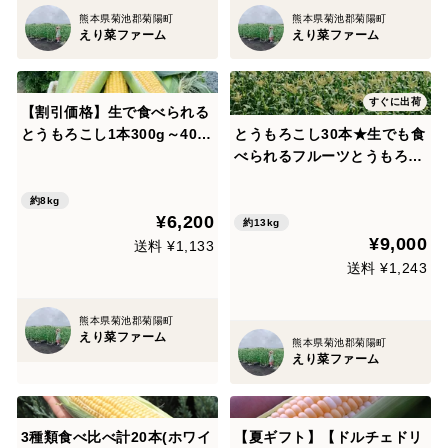
熊本県菊池郡菊陽町
熊本県菊池郡菊陽町
えり菜ファーム
えり菜ファーム
すぐに出荷
【割引価格】生で食べられる
とうもろこし1本300g～400
とうもろこし30本★生でも食
gのとうもろこし20本
べられるフルーツとうもろこ
し(糖度18度以上)
約8kg
¥6,200
約13kg
¥9,000
送料 ¥1,133
送料 ¥1,243
熊本県菊池郡菊陽町
えり菜ファーム
熊本県菊池郡菊陽町
えり菜ファーム
3種類食べ比べ計20本(ホワイ
【夏ギフト】【ドルチェドリ