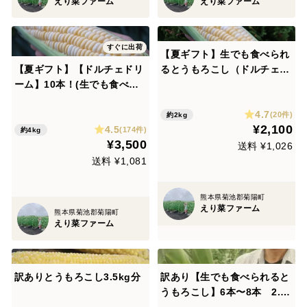
えり菜ファーム
えり菜ファーム
すぐに出荷
【夏ギフト】生でも食べられ
【夏ギフト】【ドルチェドリ
るとうもろこし（ドルチェド
ーム】10本！(生でも食べら
リーム） 6本入り 朝どれ
れます)
4.7
(20件)
約2kg
¥2,100
4.5
(174件)
約4kg
¥3,500
送料 ¥1,026
送料 ¥1,081
熊本県菊池郡菊陽町
えり菜ファーム
熊本県菊池郡菊陽町
えり菜ファーム
訳ありとうもろこし3.5kg分
訳あり【生でも食べられると
うもろこし】6本〜8本 2.0
キロ