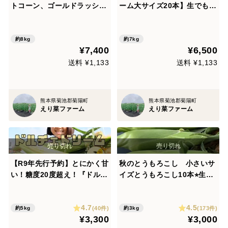
トコーン、ゴールドラッシ
ーム大サイズ20本】生でも食
ュ、ドルチェドリーム)
べられるフルーツとうもろこ
し
約8kg
約7kg
¥7,400
¥6,500
送料 ¥1,133
送料 ¥1,133
熊本県菊池郡菊陽町
熊本県菊池郡菊陽町
えり菜ファーム
えり菜ファーム
【R9年先行予約】とにかく甘
秋のとうもろこし 小さいサ
い！糖度20度超え！『ドルチ
イズとうもろこし10本⭐︎生で
ェドリーム天使のコーン』 特
も食べられるとうもろこし
大350〜500gが10本入り
4.7
4.5
(40件)
(173件)
約5kg
約3kg
¥3,300
¥3,000