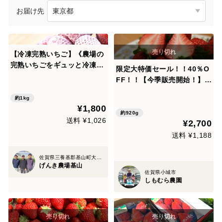
お届け先
【冷凍完熟いちご】《農場の
完熟いちごをギュッと冷凍し
限定大特価セール！！40％O
ました》1kg入り 佐賀県基
FF！！【今季販売開始！】中
山町産
まで真っ赤！甘い‼いちご‼
約1kg
【よつぼし】☆２2０ｇ×４パ
¥1,800
ック入り【佐賀県産】【母の
約920g
送料 ¥1,026
¥2,700
日ギフト】
送料 ¥1,188
佐賀県三養基郡基山町大字園部字花園2570-3
げんき農場基山
佐賀県小城市
しもむら農園