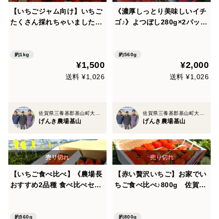
【いちごジャム向け】いちご
《濃厚しっとり美味しいイチ
たくさん採れちゃいました♪
ゴ♪》よつぼし280g×2パッ
箱詰め1㎏
ク 佐賀県基山町産
約1kg
約560g
¥1,500
¥2,000
送料 ¥1,026
送料 ¥1,026
佐賀県三養基郡基山町大字園部字花園2570-3
佐賀県三養基郡基山町大字園部字花園2570-3
げんき農場基山
げんき農場基山
【いちご食べ比べ】《農場長
【赤い贅沢いちご】お家でい
おすすめ2品種 食べ比べセッ
ちご食べ比べ♪800g 佐賀県
ト♪》280g×2パック 佐賀県
基山町産
基山町産
約560g
約800g