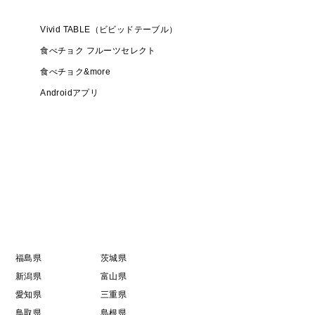
Vivid TABLE（ビビッドテーブル）
食べチョク フルーツセレクト
食べチョク&more
Androidアプリ
福島県
茨城県
新潟県
富山県
愛知県
三重県
鳥取県
島根県