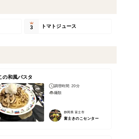
トマトジュース
3
この和風パスタ
調理時間: 20分
麺類
静岡県 富士市
富士きのこセンター