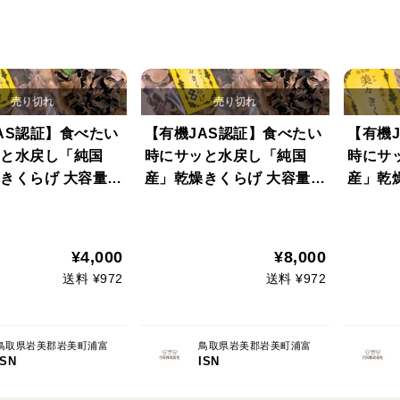
AS認証】食べたい
【有機JAS認証】食べたい
【有機
と水戻し「純国
時にサッと水戻し「純国
時にサ
きくらげ 大容量2
産」乾燥きくらげ 大容量2
産」乾
00g×2袋
Ｐ
¥4,000
¥8,000
送料 ¥972
送料 ¥972
鳥取県岩美郡岩美町浦富
鳥取県岩美郡岩美町浦富
ISN
ISN