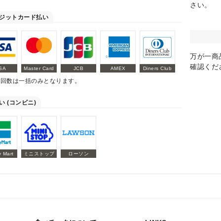
さい。
ジットカード払い
万が一商
確認くだ
SA
Master Card
JCB
AMEX
Diners Club
払回数は一括のみとなります。
い (コンビニ)
y Mart
ミニストップ
ローソン