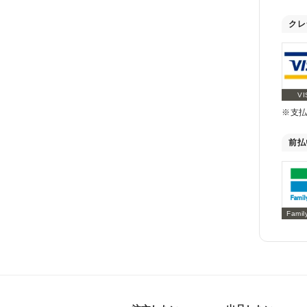
クレ
VI
※支
前払
Famil