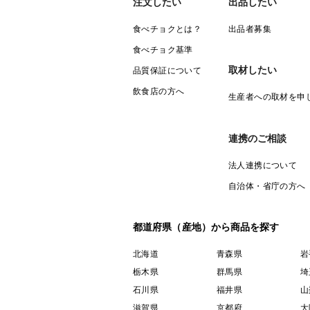
注文したい
出品したい
食べチョクとは？
出品者募集
食べチョク基準
取材したい
品質保証について
飲食店の方へ
生産者への取材を申
連携のご相談
法人連携について
自治体・省庁の方へ
都道府県（産地）から商品を探す
北海道
青森県
岩
栃木県
群馬県
埼
石川県
福井県
山
滋賀県
京都府
大