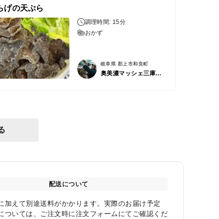
らげの天ぷら
調理時間: 15分
おかず
岐阜県 郡上市和良町
奥美濃マッシェ三庫農場
る
配送について
に加えて別途送料がかかります。実際のお届け予定
については、ご注文時に注文フォームにてご確認くだ