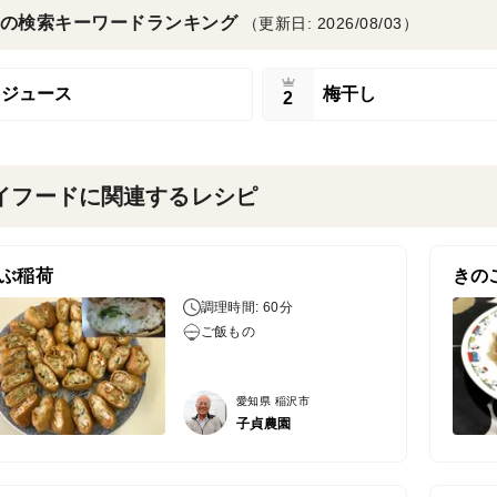
の検索キーワードランキング
（更新日: 2026/08/03）
ジュース
梅干し
2
イフードに関連するレシピ
ぶ稲荷
きの
調理時間: 60分
ご飯もの
愛知県 稲沢市
子貞農園