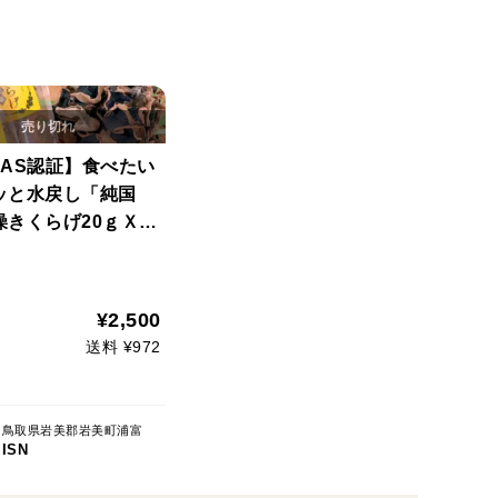
JAS認証】食べたい
ッと水戻し「純国
燥きくらげ20ｇＸ5
¥2,500
送料 ¥972
鳥取県岩美郡岩美町浦富
ISN