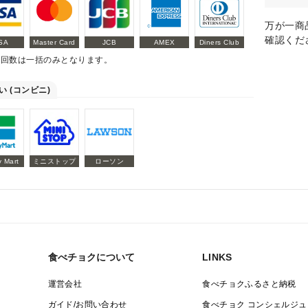
万が一商
確認くだ
SA
Master Card
JCB
AMEX
Diners Club
払回数は一括のみとなります。
い (コンビニ)
y Mart
ミニストップ
ローソン
食べチョクについて
LINKS
運営会社
食べチョクふるさと納税
ガイド/お問い合わせ
食べチョク コンシェルジュ