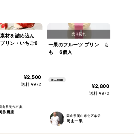
素材を詰め込ん
プリン・いちご6
一果のフルーツ プリン も
も 6個入
¥2,500
約1.5kg
送料 ¥972
¥2,800
送料 ¥972
岡山県美作市奥
美作農園
岡山県岡山市北区牟佐
岡山一果