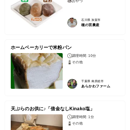
おやつ
石川県 加賀市
穂の宮農産
ホームベーカリーで米粉パン
調理時間: 10分
その他
千葉県 南房総市
あらかわファーム
天ぷらのお供に♪「借金なしKinako塩」
調理時間: 1分
その他