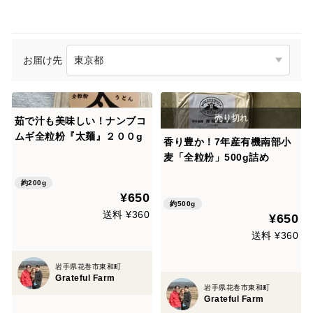
お届け先
茹で汁も美味しい！ナンブコ
ムギ全粒粉『太麺』２００g
香り豊か！7年産有機南部小
麦「全粒粉」500g詰め
約200g
¥650
約500g
送料 ¥360
¥650
送料 ¥360
岩手県花巻市東和町
Grateful Farm
岩手県花巻市東和町
Grateful Farm