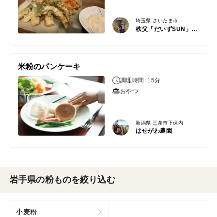
埼玉県 さいたま市
秩父「だいずSUN」ファーム
米粉のパンケーキ
調理時間: 15分
おやつ
新潟県 三条市下保内
はせがわ農園
岩手県の粉ものを絞り込む
小麦粉