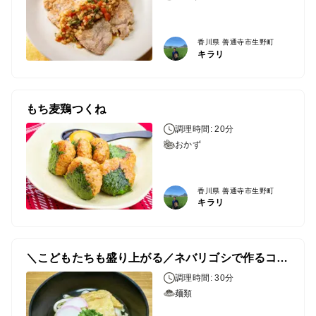
香川県 善通寺市生野町
キラリ
もち麦鶏つくね
調理時間: 20分
おかず
香川県 善通寺市生野町
キラリ
＼こどもたちも盛り上がる／ネバリゴシで作るコシのあるうどん♪
調理時間: 30分
麺類