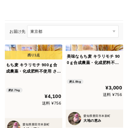
お届け先
美味なもち麦 キラリモチ 90
0ｇ合成農薬・化成肥料不使
もち麦 キラリモチ 900ｇ合
用 お得な２袋セット(９００
成農薬・化成肥料不使用 さら
g×２袋）美味しくプチモチ腸
にお得な3袋セット(９００g×
活！
約1.8kg
3袋）美味しくプチモチ腸
¥3,000
活！
約2.7kg
送料 ¥756
¥4,100
送料 ¥756
愛知県豊田市本新町
大地の恵み
愛知県豊田市本新町