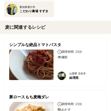
愛知県豊川市
こだわり農場 すずき
麦に関連するレシピ
シンプルな絶品トマトパスタ
調理時間: 15分
麺類
山梨県 北杜市
結理苑
豚ロースもち麦梅ダレ
調理時間: 15分
おかず