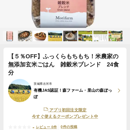
【５％OFF】ふっくらもちもち！米農家の
無添加玄米ごはん 雑穀米ブレンド 24食
分
茨城県古河市
有機JAS認証！森ファーム・里山の森ぽっ
ぽ
アプリ初回注文限定
今すぐ使えるクーポンプレゼント中
-
0件の投稿
レビュー 0件