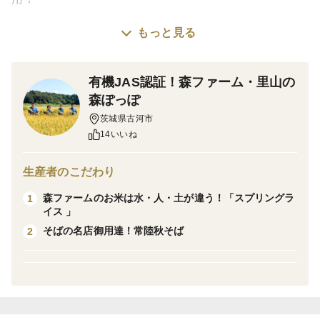
もっと見る
『米農家の無添加 玄米ごはん 雑穀ブレンド』
森ファームで育てた、黒米、赤米、あわ、きび、もち米
有機JAS認証！森ファーム・里山の
をブレンド。玄米に雑穀の美味しさと栄養が加わって、
森ぽっぽ
女性に大人気！お弁当に入れるだけで華やか＆ヘル
茨城県古河市
14いいね
シー！カレーなどにも良く合います。
生産者のこだわり
24袋セットは定価の5％OFFです。
森ファームのお米は水・人・土が違う！「スプリングラ
1
ギフト・常備食にもおすすめです。
イス 」
そばの名店御用達！常陸秋そば
2
◇内容量
170g(1食分)x24袋
レンジで温めるだけ！
ふっくらもちもちの玄米ごはんを手軽に召し上がってい