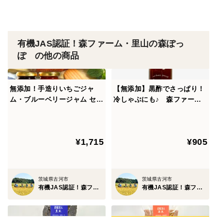
ただけます。
【もちもちの秘密は…】
有機JAS認証！森ファーム・里山の森ぽっ
森ファームで育てた、スプリングライスミルキークイー
ぽ の他の商品
ン！
もちもち食感が特徴のお米です。だから、玄米でももち
無添加！手造りいちごジャ
【無添加】黒酢でさっぱり！
もちで食べやすいんです。
ム・ブルーベリージャム セッ
冷しゃぶにも♪ 森ファーム
ト 各150g
のドレッシング たまねぎ 2
00ml
【美味しいだけでなく、安心も！】
森ファームのスプリングライスミルキークイーンは、茨
¥1,715
¥905
城県特別農産物（低農薬）の認証を頂いています。
【お水にもこだわっています！】
茨城県古河市
茨城県古河市
有機JAS認証！森ファーム・里山の森ぽっぽ
有機JAS認証！森ファーム・里山の森ぽっぽ
通常、お米は田んぼに河川の水を入れ育てますが、森
ファームの田んぼでは、地下水（地下100m）をくみ上
げ育てています。スプリングには、泉・湧き水といった