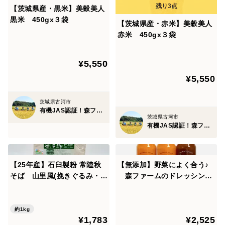
【茨城県産・黒米】美穀美人
意味があります。スプリングライスはきれいな地下水で
黒米 450gx３袋
【茨城県産・赤米】美穀美人
育てたお米です。
赤米 450gx３袋
【お召し上がり方】
¥5,550
◆電子レンジで温める場合
¥5,550
ビニールの袋の切り口を開け、加熱してください。
500W：2分間加熱
茨城県古河市
有機JAS認証！森ファーム・里山の森ぽっぽ
600W：1分30秒加熱
茨城県古河市
有機JAS認証！森ファーム・里山の森ぽっぽ
◆湯煎で温める場合
ビニールの袋のまま、十分なお湯の中で15分以上加熱し
【25年産】石臼製粉 常陸秋
【無添加】野菜によく合う♪
てください。※鍋のフタはしないでください。
そば 山里風(挽きぐるみ・黒
森ファームのドレッシング
め)そば粉 1kg
セットたまねぎ１本＆にんじ
加熱直後は熱くなっておりますので、やけどにご注意く
ん２本 各200ml 合計３本
ださい。
約1kg
¥1,783
¥2,525
切り口で指を切らないよう、ご注意ください。