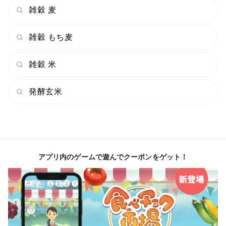
雑穀 麦
います。そのために
雑穀 もち麦
１有機JAS認証（オーガニック）
２茨城県特別栽培認証
雑穀 米
３JGAP（ジェイギャップ）
発酵玄米
を取得しています。
※画像はイメージです。
アプリ内のゲームで遊んでクーポンをゲット！