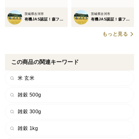
・そば米ブレンド … 森ファーム産のそばの実をブレ
茨城県古河市
茨城県古河市
ンド。スーパーフードとして注目されるそばは、血液サ
有機JAS認証！森ファーム・里山の森ぽっぽ
有機JAS認証！森ファーム・里山の森ぽっぽ
ラサラ効果やビタミンCの吸収を助けるルチンが豊富！
もっと見る
美容と健康を意識する方に！くせがなく食べやすいで
す。
ーーーーーーーーーーー
この商品の関連キーワード
小さな子どもたちが
食べても安心を目指して
米 玄米
ーーーーーーーーーーー
雑穀 500g
私たちは、農業を
雑穀 300g
「人の命を育む生命産業」と考えています。
雑穀 1kg
赤ちゃんや小さな子どもたちでも安心して食べられるお
米やおそば、野菜の生産を目指して、農業に取り組んで