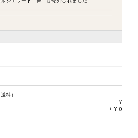
でお米ジェラート 舞 が紹介されました
別送料）
¥
+
¥
0
。