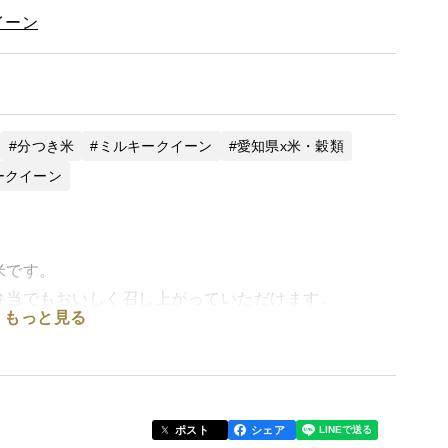
イーン
分つき米
ミルキークイーン
愛知県x米・穀類
ークイーン
米です。
弁当でもおいしく召し上がっていただけます。
もっと見る
なっています。
り、苗づくりから乾燥調整・精米まで一貫生産です。
ことを心掛け、お子様からご年配の方まで、皆さんに
ポスト
シェア
をしています。