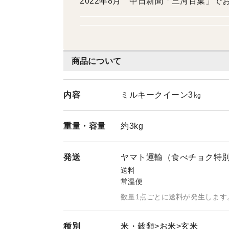
2022年8月 中日新聞「三河百菓」
商品について
内容
ミルキークイーン3㎏
重量・
容量
約3kg
発送
ヤマト運輸（食べチョク特
送料
常温便
数量1点ごとに送料が発生します
種別
米・穀類
お米
玄米