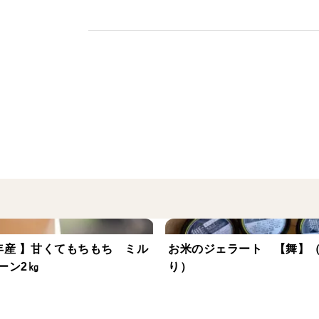
＜産地の特徴＞
＜品種など＞
ミルキークイーン
年産 】甘くてもちもち ミル
お米のジェラート 【舞】（
ーン2㎏
り）