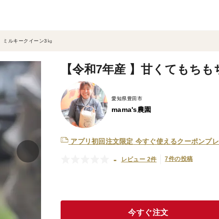
 ミルキークイーン3㎏
【令和7年産 】甘くてもちも
愛知県豊田市
mama's農園
アプリ初回注文限定
今すぐ使えるクーポンプレ
-
7件の投稿
レビュー 2件
今すぐ注文