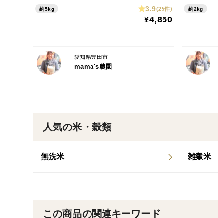
3.9
(25件)
約5kg
約2kg
¥4,850
愛知県豊田市
mama's農園
人気の米・穀類
無洗米
雑穀米
この商品の関連キーワード