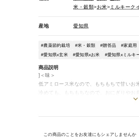
米・穀類
お米
ミルキーク
産地
愛知県
農薬節約栽培
米・穀類
贈答品
家庭用
愛知県x玄米
愛知県xお米
愛知県xミルキ
商品説明
]＜味＞
低アミロース米なので、もちもちで甘いお
冷めても、もちもちなので、おにぎりやお
お米の栄養を残すために、7分つき精米に
＜栽培のこだわり＞
堆肥や米ぬか・もみ殻をしようした土づく
農薬や肥料の使用回数をできるだけ減らす
この商品のことをお友達にもシェアしませんか
安心して召し上がっていただけるコメ作り