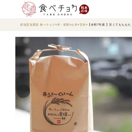
産地直送通販 食べチョク
米・穀類
お米
玄米
【令和7年産 】甘くてもちもち