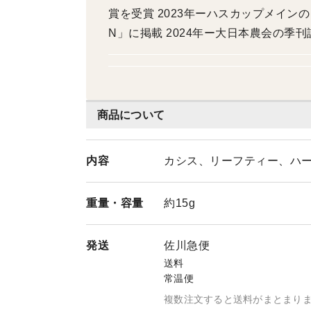
賞を受賞 2023年ーハスカップメインのミックスベリージャムが雑誌「VOGUE JAPA
N」に掲載 2024年ー大日本農会の季刊誌「農業」2024年12月号内の「農家の気持ち」
に園主のエッセイが掲載 2025年ーブルーベリー葉のハーブソルトがテレビ番組「STVど
さんこワイド179」にて紹介
商品について
内容
カシス、リーフティー、ハ
重量・
容量
約15g
発送
佐川急便
送料
常温便
複数注文すると送料がまとまり