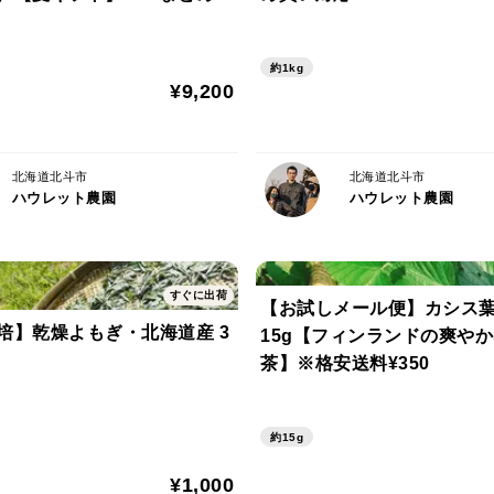
フィンランドの伝統的な健康飲料「ロヒサレ
約1kg
ロヒサレン・ヨーマとは、フィンランドで
¥9,200
葉・レモン・果汁・ドライイーストで、爽
す。
北海道北斗市
北海道北斗市
食事のお供にもぴったり！ とても簡単に
ハウレット農園
ハウレット農園
いませ。
ーーー
すぐに出荷
【お試しメール便】カシス
培】乾燥よもぎ・北海道産 3
15g【フィンランドの爽や
名称：CASSIS CASSIS CASSIS LEAF
茶】※格安送料¥350
保存方法：高温多湿を避け、冷暗所に保存
い。
約15g
賞味期限：各商品に記載（製造日より10ヶ
原材料：カシスの葉
¥1,000