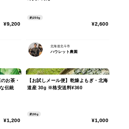
ン・ヨーマ」のレシピつき
約250g
古くから愛飲されてきた健康飲料。原材料はカシスの
¥9,200
¥2,600
やかな飲み心地から夏に飲む風物詩としても有名で
北海道北斗市
作れますので、同梱のレシピを参考に是非お試しくだ
ハウレット農園
葉のお茶・
【お試しメール便】乾燥よもぎ・北海
かな伝統
道産 30g ※格安送料¥360
 TEA （新茶）
してください。開封後は早めにお召し上がりくださ
約30g
月）
¥1,200
¥1,000