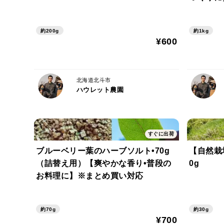
い対応
約200g
約1kg
¥600
北海道北斗市
ハウレット農園
すぐに出荷
ブルーベリー葉のハーブソルト•70g
【自然栽
（詰替え用）【爽やかな香り•普段の
0g
お料理に】※まとめ買い対応
約70g
約30g
¥700