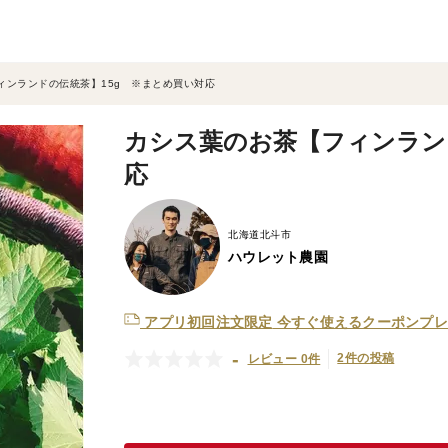
ィンランドの伝統茶】15g ※まとめ買い対応
カシス葉のお茶【フィンラン
応
北海道北斗市
ハウレット農園
アプリ初回注文限定
今すぐ使えるクーポンプレ
-
2件の投稿
レビュー 0件