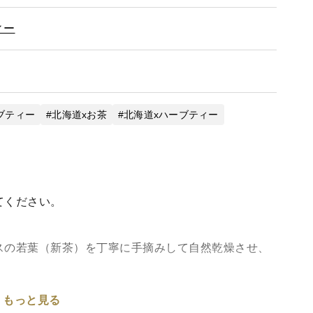
ィー
ブティー
北海道xお茶
北海道xハーブティー
てください。
スの若葉（新茶）を丁寧に手摘みして自然乾燥させ、
もっと見る
防してくれる飲料として北欧諸国（主にフィンラン