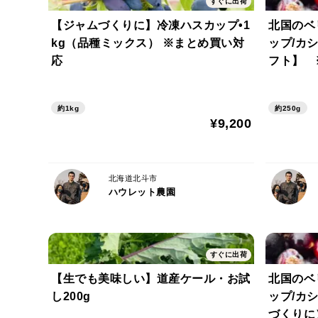
すぐに出荷
【ジャムづくりに】冷凍ハスカップ•1
北国のベ
kg（品種ミックス） ※まとめ買い対
ップ/カ
応
フト】 
約1kg
約250g
¥9,200
北海道北斗市
ハウレット農園
すぐに出荷
【生でも美味しい】道産ケール・お試
北国のベ
し200g
ップ/カ
づくりに