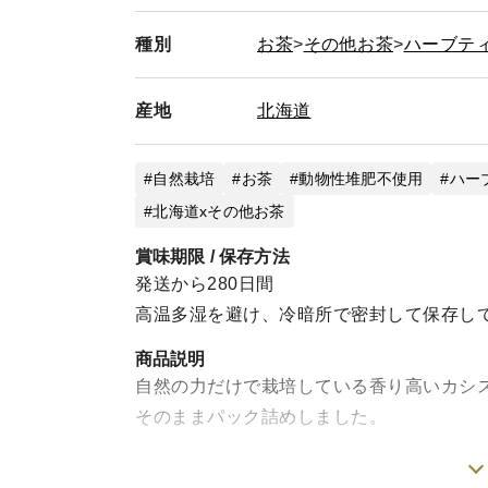
種別
お茶
その他お茶
ハーブテ
産地
北海道
自然栽培
お茶
動物性堆肥不使用
ハー
北海道xその他お茶
賞味期限 / 保存方法
発送から280日間
高温多湿を避け、冷暗所で密封して保存し
商品説明
自然の力だけで栽培している香り高いカシ
そのままパック詰めしました。
カシスの葉のお茶は、様々な病気を未然に予