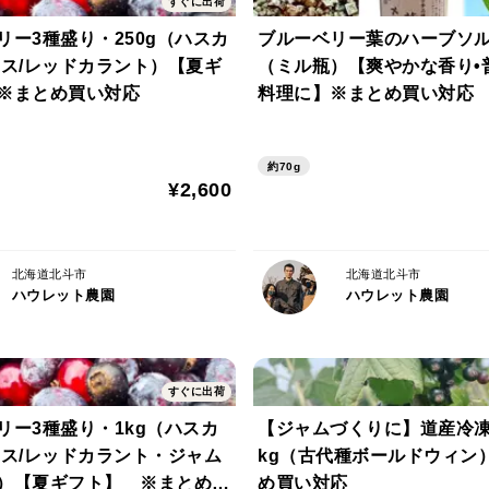
すぐに出荷
葉にはさらに多くの栄養価が含まれていま
リー3種盛り・250g（ハスカ
ブルーベリー葉のハーブソルト
シス/レッドカラント）【夏ギ
（ミル瓶）【爽やかな香り•
安心・安全なリーフティーを
※まとめ買い対応
料理に】※まとめ買い対応
ハウレット農園では、1990年の開園当時
約70g
力だけでベリーを栽培してきました。また、
¥2,600
態を丁寧に観察しながら収穫しています。
おススメの淹れ方
北海道北斗市
北海道北斗市
ハウレット農園
ハウレット農園
カップまたはティーポットに本品2~4gを入れ
10分ほど蒸らします。本品のみでもおいし
ルーベリージャムを混ぜてお飲みいただく
すぐに出荷
リー3種盛り・1kg（ハスカ
【ジャムづくりに】道産冷凍
※妊娠中･服薬中の方は使用前に必ず医師
シス/レッドカラント・ジャム
kg（古代種ボールドウィン
）【夏ギフト】 ※まとめ買
め買い対応