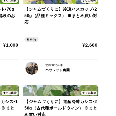
すぐに出荷
すぐに出荷
す。
•70g
【ジャムづくりに】冷凍ハスカップ•2
普段のお
50g（品種ミックス） ※まとめ買い対
応
から、農薬・除草剤・化学肥料を一切使用せず、自然の
約250g
畑全体の面積をあえて小さく抑え、1本1本の木の状
¥1,000
¥2,600
北海道北斗市
ハウレット農園
て熱湯（150cc〜500ccでお好みで調節）を注ぎ、
くお召し上がりいただけますが、カシスジャム・ブ
のもオススメです。
すぐに出荷
すぐに出荷
カシス•1
【ジャムづくりに】道産冷凍カシス•2
にご相談下さい。
）※まと
50g（古代種ボールドウィン） ※まと
め買い対応