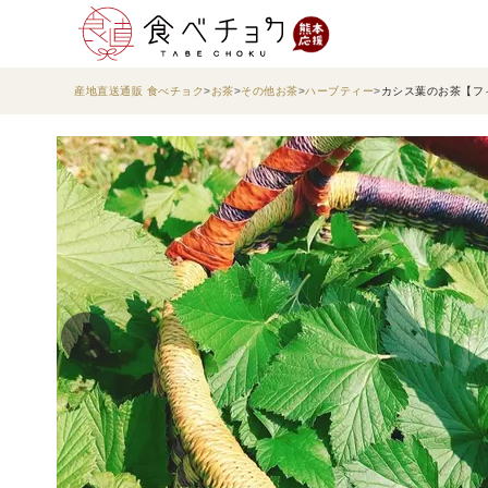
産地直送通販 食べチョク
お茶
その他お茶
ハーブティー
カシス葉のお茶【フ