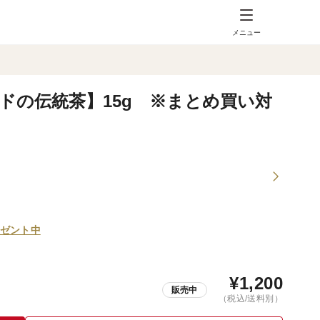
メニュー
ドの伝統茶】15g ※まとめ買い対
ゼント中
¥
1,200
販売中
（税込/送料別）