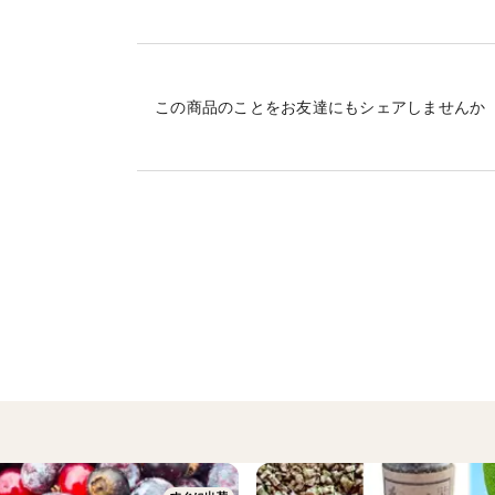
ド）で古くから親しまれてきました。
野性味あふれる緑々しい香りをお楽しみい
この商品のことをお友達にもシェアしませんか
のも特徴です。
※毎日2gずつ消費した場合、本品1袋で7
カシスってどんな植物？
カシスは初夏に黒い小さな実を多くつける
は「スーパーフード」「ジャムの王様」と
ハウレット農園で栽培しているカシスの実の
の含有量は一般的な生ブルーベリーの3倍以
（東京メディカル青果物研究所調べ）