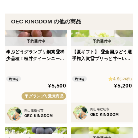
************************************************************
※天候等の状況で発送日が前後する可能性があります。
OEC KINGDOM の他の商品
ご了承ください。
※時間帯指定で地域によっては前日発送で間に合わない
場合がございます。その場合最短のお届け時間に変更し
🍇ぶどうグランプリ銅賞🏆稀
【夏ギフト】 🏆全国ぶどう選
て配送させていただきます。
少品種！極甘クイーンニーナ
手権入賞🏆プリっと甘〜い！
※種なし処理をしておりますが、天候により種が入る場
2房（1kg）【夏ギフト】8月
朝採りシャインマスカット約
合があります。
中旬発送
1kg(2房) (贈答用・熨斗対応
4.9
可)8月中旬〜出荷
※熨斗が必要な方は特記事項に記載をお願いいたしま
(126件)
約1kg
約1kg
¥5,500
¥5,200
す。無記入ですと熨斗無しで対応いたします。熨斗は名
グランプリ受賞商品
入れはパソコンで行い、短冊熨斗で対応させていただい
ております。【熨斗】の内容につきましては、「特記事
岡山県総社市
岡山県総社市
項」にご入力下さい。
OEC KINGDOM
OEC KINGDOM
例）御中元 / 山田 花子
御中元 / 株式会社 山田