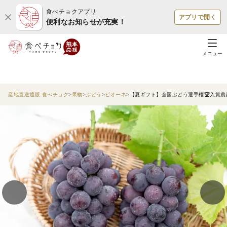
食べチョクアプリ
アプリで開く
便利なお知らせが充実！
メニュー
産地直送通販 食べチョク
果物
ぶどう
ピオーネ
【夏ギフト】全国ぶどう選手権🏆入賞農