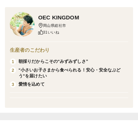
詰まっています。
3〜5房で2kg入っていますので、家族みんなで食べた
OEC KINGDOM
り、少しお裾分けにしたり、、、、大容量になっていま
岡山県総社市
す。
31いいね
【贈り物】【御中元】【ご自宅用】【お供】
どの用途にも適しています。
生産者のこだわり
朝採りだからこその“みずみずしさ”
1
朝採り出荷で、鮮度が高くみずみずしいぶどうをお届け
“小さいお子さまから食べられる！安心・安全なぶど
2
いたします！
う“を届けたい
愛情込めて作ったぶどうをぜひ、手に取っていただけた
愛情を込めて
3
ら嬉しいです。
ーーーーーーーーーーーーーーーーーーーーーーーーー
ーーーーーー
岡山県エコファーマー認証葡萄農家です！
当園では慣行栽培（岡山県が定めている農薬使用法）よ