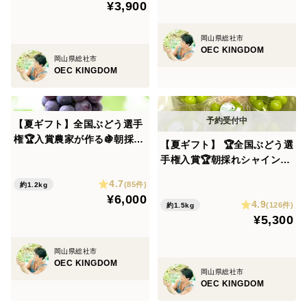
¥3,900
岡山県総社市
OEC KINGDOM
岡山県総社市
OEC KINGDOM
【夏ギフト】全国ぶどう選手
権🏆入賞農家が作る🍇朝採り
【夏ギフト】 🏆全国ぶどう選
極甘！大粒・大房premiumピ
手権入賞🏆朝採れシャインマ
オーネ約1.2kg（2房）（熨斗
スカット！粒入りパック300
4.7
対応可・贈答用）
(85件)
約1.2kg
ｇ×5パック(合計1.5kg以上)8
¥6,000
4.9
月中旬〜発送
(126件)
約1.5kg
¥5,300
岡山県総社市
OEC KINGDOM
岡山県総社市
OEC KINGDOM