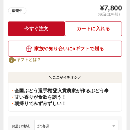
¥
7,800
販売中
（税込/送料別）
今すぐ注文
カートに入れる
家族や知り合いにeギフトで贈る
eギフトとは？
＼ここがイチオシ／
全国ぶどう選手権🏆入賞農家が作るぶどう🍇
甘い香りが食欲を誘う！
朝採りでみずみずしい！
お届け地域