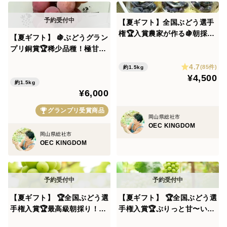
【夏ギフト】全国ぶどう選手
権🏆入賞農家が作る🍇朝採れ
【夏ギフト】 🍇ぶどうグラン
濃厚ピオーネ！粒入りパック
プリ銅賞🏆稀少品種！極甘ク
300ｇ×5パック(合計1.5kg以
イーンニーナ粒入りパック30
4.7
上)7月下旬発送
(85件)
約1.5kg
0ｇ×5パック(合計1.5kg以上)
¥4,500
約1.5kg
¥6,000
グランプリ受賞商品
岡山県総社市
OEC KINGDOM
岡山県総社市
OEC KINGDOM
【夏ギフト】 🏆全国ぶどう選
【夏ギフト】 🏆全国ぶどう選
手権入賞🏆最高級朝採り！シ
手権入賞🏆ぷりっと甘〜い！
ャインマスカット大粒・大房
家庭用！朝採りシャインマス