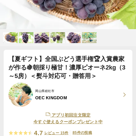
【夏ギフト】全国ぶどう選手権🏆入賞農家
が作る🍇朝採り極甘！濃厚ピオーネ2kg（3
～5房）＜熨斗対応可・贈答用＞
岡山県総社市
OEC KINGDOM
アプリ初回注文限定
今すぐ使えるクーポンプレゼント中
4.7
85件の投稿
レビュー 15件