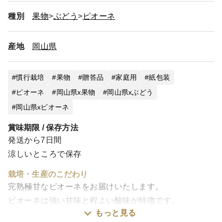
種別
果物
ぶどう
ピオーネ
産地
岡山県
慣行栽培
果物
贈答品
家庭用
紙包装
ピオーネ
岡山県x果物
岡山県xぶどう
岡山県xピオーネ
賞味期限 / 保存方法
発送から7日間
涼しいところで保存
栽培・生産のこだわり
完熟極甘なピオーネをお届けいたします。
ピオーネは強い甘味と程よい酸味が特徴です。
もっと見る
パンパンに張った皮の中にはとっても甘い果肉と果汁が