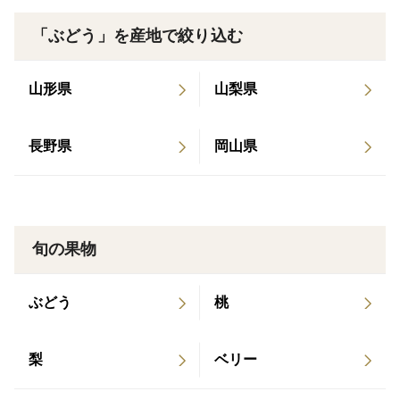
りも農薬・化学肥料33％減でぶどうを栽培しています。
「ぶどう」を産地で絞り込む
（農薬節減率33％）
ーーーーーーーーーーーーーーーーーーーーーーーーー
ーーーーーー
山形県
山梨県
【商品内容】
長野県
岡山県
・ピオーネ（種無し）2kg（3〜5房）
7月下旬～発送を予定しております。
産地の特徴
旬の果物
岡山県の中南部にある葡萄の産地・吉備路より朝採り濃
厚ピオーネをお届けいたします。
ぶどう
桃
下記に【注意事項】がございます。必ずお読みくださ
梨
ベリー
い。