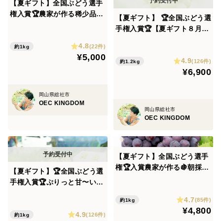
【夏ギフト】全国ぶどう選手
代表取締役 山田花子
権入賞🏆農家が作る稀少品
お名前が不要の方は、必ず「名前なし」とご記入下さ
【夏ギフト】 🏆全国ぶどう選
種！朝採り大粒オーロラブラ
手権入賞🏆【夏ギフト８月中
い。
ック約1kg（2房）（贈答
旬発送・オリジナル化粧箱入
※画像はあくまで参考となります。
4.8
用・熨斗対応可）
(22件)
約1kg
り】ぷりっと甘〜い！朝採り
¥5,000
4.9
シャインマスカット約1.2kg
(126件)
約1.2kg
¥6,900
(大房2房)(熨斗対応可)
岡山県総社市
OEC KINGDOM
岡山県総社市
OEC KINGDOM
【夏ギフト】全国ぶどう選手
権🏆入賞農家が作る🍇朝採り
【夏ギフト】🏆全国ぶどう選
極甘！濃厚ピオーネ約1kg
手権入賞🏆ぷりっと甘〜い！
（2房）（熨斗対応可・贈答
家庭用！朝採りシャインマス
4.7
用）
(85件)
約1kg
カット1kg以上(2〜3房) (贈
¥4,800
4.9
答用・熨斗対応可)
(126件)
約1kg