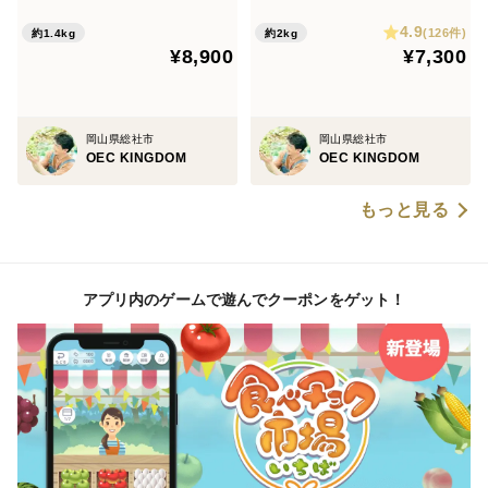
2房(約1.4kg)熨斗対応可【8
カット2kg以上(3〜5房) (贈
4.9
月中旬発送・熨斗対応可】
答用・熨斗対応可)
(126件)
約1.4kg
約2kg
¥8,900
¥7,300
岡山県総社市
岡山県総社市
OEC KINGDOM
OEC KINGDOM
もっと見る
アプリ内のゲームで遊んでクーポンをゲット！