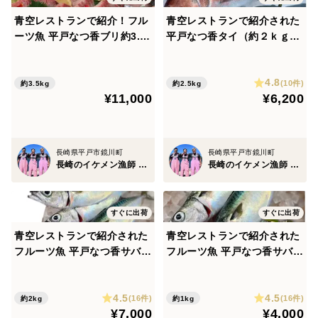
青空レストランで紹介！フル
青空レストランで紹介された
ーツ魚 平戸なつ香ブリ約3.5k
平戸なつ香タイ（約２ｋｇ）
g（真空パック・あら付き)
平戸なつ香サバ（約500ｇ）
【夏ギフト】 のし対応可能
各１尾【さばき方＆魚レシピ
4.8
付き】長崎を代表する【お中
(10件)
約3.5kg
約2.5kg
¥11,000
¥6,200
元】【夏ギフト】【熨斗対応
可】
長崎県平戸市鏡川町
長崎県平戸市鏡川町
長崎のイケメン漁師 坂野水産
長崎のイケメン漁師 坂野水産
すぐに出荷
すぐに出荷
青空レストランで紹介された
青空レストランで紹介された
フルーツ魚 平戸なつ香サバ
フルーツ魚 平戸なつ香サバ
（約500ｇ×4尾）【さばき方
（約500ｇ×２尾）【さばき方
＆魚レシピ付き】 【お中元】
＆魚レシピ付き】 長崎を代表
4.5
4.5
【夏ギフト】【熨斗対応可】
するフルーツ魚 【熨斗対応
(16件)
(16件)
約2kg
約1kg
¥7,000
¥4,000
可】【お中元】【夏ギフト】