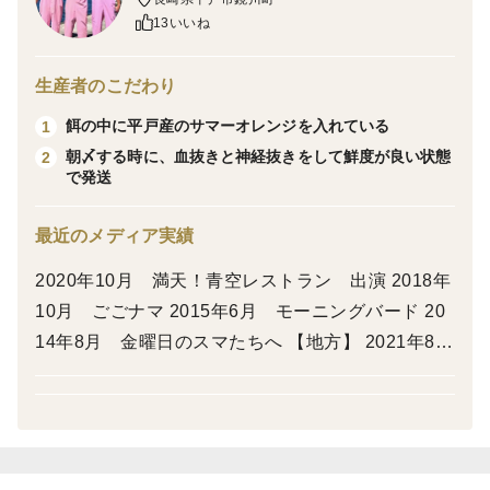
13いいね
＜産地の特徴＞
沖は対馬海流の流れがある自然豊かな平戸の海で
生産者のこだわり
育てている。
餌の中に平戸産のサマーオレンジを入れている
1
朝〆する時に、血抜きと神経抜きをして鮮度が良い状態
2
＜品種など＞
で発送
平戸なつ香ブリ
最近のメディア実績
【のしの希望される方は特定事項へご記入お願いしま
2020年10月 満天！青空レストラン 出演 2018年
す】
10月 ごごナマ 2015年6月 モーニングバード 20
・のしの要否
14年8月 金曜日のスマたちへ 【地方】 2021年8
指定がない場合
月 たべごころ(九州) 2020年8月 げなパネ！(長
のしをつけることができない場合がございます。
崎) 2020年6月 パシれ！メロス(長崎) 2016年2
・名前入れの要否と名前
月 ナイツのふるさと納税大作戦(九州) 2014年2
ご指定のない場合は
月 たべごころ(九州)
空欄とさせていただきます。