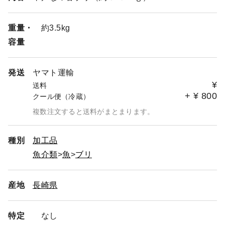
重量・
約3.5kg
容量
発送
ヤマト運輸
¥
送料
+
¥
800
クール便（冷蔵）
複数注文すると送料がまとまります。
種別
加工品
魚介類
魚
ブリ
産地
長崎県
特定
なし