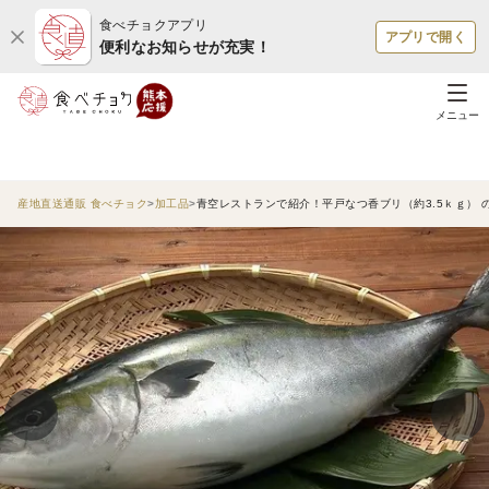
食べチョクアプリ
アプリで開く
便利なお知らせが充実！
メニュー
産地直送通販 食べチョク
加工品
青空レストランで紹介！平戸なつ香ブリ（約3.5ｋｇ）