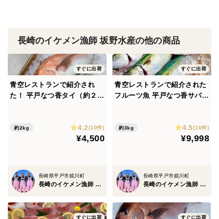
長崎のイケメン漁師 坂野水産の他の商品
すぐに出荷
すぐに出荷
青空レストランで紹介され
青空レストランで紹介された
た！ 平戸なつ香タイ（約２ｋ
フルーツ魚 平戸なつ香サバ
ｇ）【父の日ギフト】 長崎を
（約500ｇ×6尾）【さばき方
代表するフルーツ魚！【さば
＆魚レシピ付き】 長崎を代表
4.2
4.5
き方＆魚レシピ付き】【熨斗
するフルーツ魚【お中元】
(10件)
(16件)
約2kg
約3kg
¥4,500
¥9,998
対応可】
【夏ギフト】【熨斗対応可】
長崎県平戸市鏡川町
長崎県平戸市鏡川町
長崎のイケメン漁師 坂野水産
長崎のイケメン漁師 坂野水産
すぐに出荷
すぐに出荷