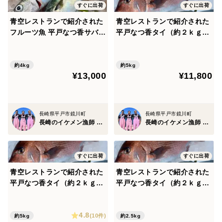
すぐに出荷
すぐに出荷
青空レストランで紹介された
青空レストランで紹介された
フルーツ魚 平戸なつ香サバ
平戸なつ香タイ（約２ｋｇ）
（約500ｇ×8尾）【さばき方
平戸なつ香サバ（約500ｇ）
＆魚レシピ付き】 長崎を代表
各2尾 【さばき方＆魚レシピ
するフルーツ魚【お中元】
付き】長崎を代表する【お中
約4kg
約5kg
¥13,000
¥11,800
【夏ギフト】【熨斗対応可】
元】【夏ギフト】【熨斗対応
可】
長崎県平戸市鏡川町
長崎県平戸市鏡川町
長崎のイケメン漁師 坂野水産
長崎のイケメン漁師 坂野水産
すぐに出荷
すぐに出荷
青空レストランで紹介された
青空レストランで紹介された
平戸なつ香タイ（約２ｋｇ）
平戸なつ香タイ（約２ｋｇ）
平戸なつ香サバ（約500ｇ）
平戸なつ香サバ（約500ｇ）
各2尾 三枚おろし 【さばき方
各1尾 三枚おろし 【さばき方
4.8
＆魚レシピ付き】【お中元】
＆魚レシピ付き】【お中元】
(10件)
約5kg
約2.5kg