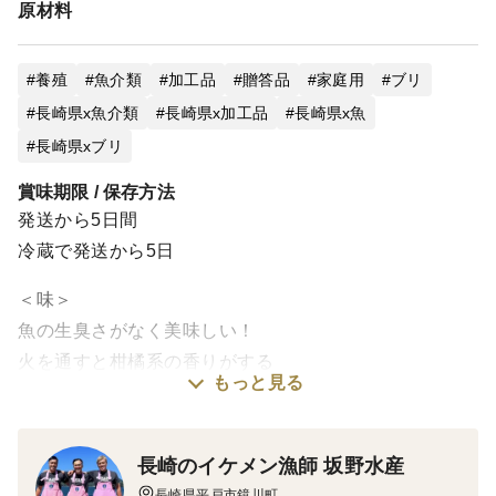
原材料
養殖
魚介類
加工品
贈答品
家庭用
ブリ
長崎県x魚介類
長崎県x加工品
長崎県x魚
長崎県xブリ
賞味期限 / 保存方法
発送から5日間
冷蔵で発送から5日
＜味＞
魚の生臭さがなく美味しい！
火を通すと柑橘系の香りがする
もっと見る
＜栽培のこだわり＞
餌は国産の脂ののった餌を使い、餌の中に平戸産の
長崎のイケメン漁師 坂野水産
サマーオレンジ『平戸夏香』を混ぜ入れて育てている。
長崎県平戸市鏡川町