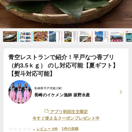
青空レストランで紹介！平戸なつ香ブリ
（約3.5ｋｇ） のし対応可能【夏ギフト】
【熨斗対応可能】
長崎県平戸市鏡川町
長崎のイケメン漁師 坂野水産
アプリ初回注文限定
今すぐ使えるクーポンプレゼント中
-
3件の投稿
レビュー 0件