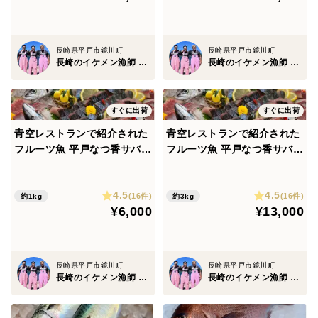
長崎県平戸市鏡川町
長崎県平戸市鏡川町
長崎のイケメン漁師 坂野水産
長崎のイケメン漁師 坂野水産
すぐに出荷
すぐに出荷
青空レストランで紹介された
青空レストランで紹介された
フルーツ魚 平戸なつ香サバ
フルーツ魚 平戸なつ香サバ
（約500ｇ×２尾）三枚おろし
（約500ｇ×6尾）三枚おろし
真空パック【さばき方＆魚レ
【さばき方＆魚レシピ付き】
4.5
4.5
シピ】 【お中元】【夏ギフ
【お中元】【夏ギフト】【熨
(16件)
(16件)
約1kg
約3kg
¥6,000
¥13,000
ト】【熨斗対応可】
斗対応可】
長崎県平戸市鏡川町
長崎県平戸市鏡川町
長崎のイケメン漁師 坂野水産
長崎のイケメン漁師 坂野水産