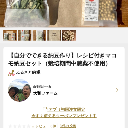
【自分でできる納豆作り】レシピ付きマコ
モ納豆セット（栽培期間中農薬不使用）
ふるさと納税
山梨県北杜市
大和ファーム
アプリ初回注文限定
今すぐ使えるクーポンプレゼント中
-
3件の投稿
レビュー 0件