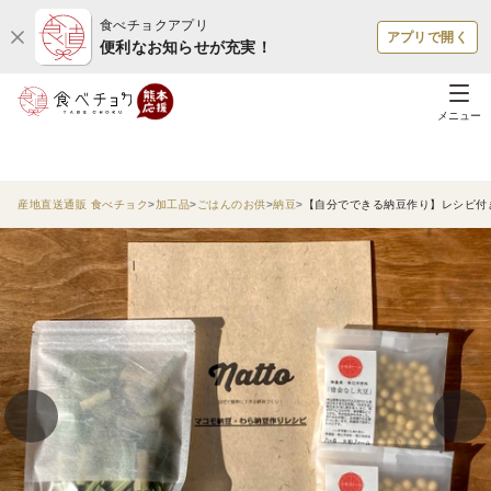
食べチョクアプリ
アプリで開く
便利なお知らせが充実！
メニュー
産地直送通販 食べチョク
加工品
ごはんのお供
納豆
【自分でできる納豆作り】レシピ付