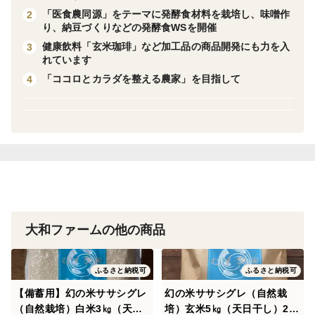
======================
「医食農同源」をテーマに発酵食材料を栽培し、味噌作
2
り、納豆づくりなどの発酵食WSを開催
「借金なし大豆」50g×2袋
健康飲料「玄米珈琲」など加工品の商品開発にも力を入
3
埼玉県秩父地方で大正時代から栽培されてきた在来種。
れています
豆の甘みが強く、納豆、お味噌やお豆腐作りに合いま
「ココロとカラダを整える農家」を目指して
4
す。
この量で市販の納豆パック3～6個分位です。
「マコモの葉」10g（5g×2回分）
水辺に群生するイネ科の植物。日本では昔から「神が宿
る草」と言われ、全国の多くの神社の御神体として使わ
れ、食用、薬用として古事記・万葉集にも名前がでてい
ます。
大和ファームの他の商品
「マコモ納豆作りレシピ」 8ページ
ふるさと納税可
ふるさと納税可
【マコモ納豆作りレシピの内容】
【備蓄用】幻の米ササシグレ
幻の米ササシグレ（自然栽
・納豆とは
（自然栽培）白米3㎏（天日
培）玄米5㎏（天日干し）202