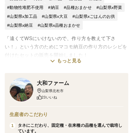
動物性堆肥不使用
納豆
品種おまかせ
山梨県x野菜
山梨県x加工品
山梨県x大豆
山梨県xごはんのお供
山梨県x納豆
山梨県x品種おまかせ
「遠くてWSにいけないので、作り方を教えて下さ
い！」という方のためにマコモ納豆の作り方のレシピを
付けたセットの販売を開始しました！
もっと見る
これで遠方の方でも自宅でマコモ納豆作りが可能になり
ました～
大和ファーム
栽培期間中農薬不使用で育てた大豆とマコモにレシピを
山梨県北杜市
付けたセット！
23いいね
お子様の自由研究・大人の微生物実験に是非☆
生産者のこだわり
タネにこだわり、固定種・在来種の品種を選んで栽培し
1
【商品内容】
ています。