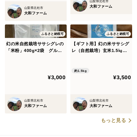
山梨県北杜市
大和ファーム
山梨県北杜市
大和ファーム
ふるさと納税可
ふるさと納税可
幻の米自然栽培ササシグレの
【ギフト用】幻の米ササシグ
「米粉」400g×2袋 グルテ
レ（自然栽培）玄米1.5㎏
ンフリー
（天日干し）2025年産
約1.5kg
¥3,000
¥3,500
山梨県北杜市
山梨県北杜市
大和ファーム
大和ファーム
もっと見る