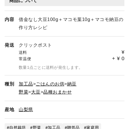
商品について
内容
借金なし大豆100g＋マコモ葉10g＋マコモ納豆の
作り方レシピ
発送
クリックポスト
¥
送料
+
¥
0
常温便
数量1点ごとに送料が発生します。
種別
加工品
ごはんのお供
納豆
野菜
大豆
品種おまかせ
産地
山梨県
自然栽培
野菜
加工品
贈答品
家庭用