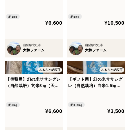
干し）2025年産【真空パッ
5年産
・大豆の実態
ク】
・遺伝子組み換えのお話
約3kg
約5kg
・納豆のすばらしさ
¥6,600
¥10,500
・納豆の効能
・納豆作りに準備頂くもの
・納豆作りの手順
山梨県北杜市
山梨県北杜市
大和ファーム
大和ファーム
======================
ふるさと納税可
ふるさと納税可
【備蓄用】幻の米ササシグレ
【ギフト用】幻の米ササシグ
（自然栽培）玄米3㎏（天日
レ（自然栽培）白米1.5㎏
干し）2025年産【真空パッ
（天日干し）2025年産
ク】
約3kg
約1.5kg
¥6,600
¥3,500