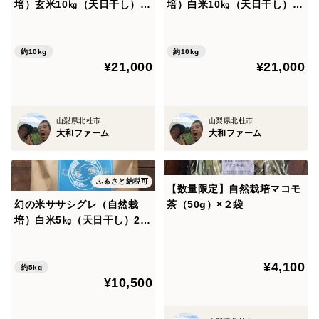
培）玄米10㎏（天日干し）20
培）白米10㎏（天日干し）20
25年産
25年産
約10kg
約10kg
¥21,000
¥21,000
山梨県北杜市
山梨県北杜市
大和ファーム
大和ファーム
ふるさと納税可
【数量限定】自然栽培マコモ
幻の米ササシグレ（自然栽
茶（50g）×２袋
培）白米5㎏（天日干し）202
5年産
¥4,100
約5kg
¥10,500