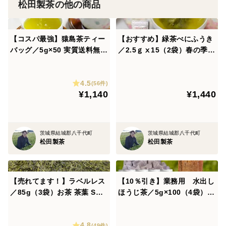
松田製茶の他の商品
【コスパ最強】猿島茶ティー
【おすすめ】緑茶べにふうき
バッグ／5g×50 実質送料無料
／2.5ｇⅹ15（2袋）春の季節
定番人気 お茶 お徳用 水出し
に お茶 べにふうき メチル
お湯出し 猿島茶 さしま茶 日
化カテキン ティーバッグ 松
4.5
本茶インストラクター監修 ク
田製茶 日本茶インストラクタ
(56件)
¥1,140
¥1,440
リックポスト 冷茶 TBG-051
ー監修 TBG-024
茨城県結城郡八千代町
茨城県結城郡八千代町
松田製茶
松田製茶
【売れてます！】ラベルレス
【10％引き】業務用 水出し
／85g（3袋）お茶 茶葉 SDG
ほうじ茶／5g×100（4袋）
s おすすめ 緑茶 深むし茶 煎
お茶 ほうじ茶 ティーバッ
茶 猿島茶 松田製茶 日本茶イ
グ お湯出し 猿島茶 松田
4.8
ンストラクター監修 LEF-02
製茶
(49件)