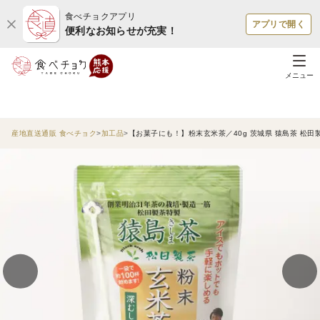
食べチョクアプリ
アプリで開く
便利なお知らせが充実！
メニュー
産地直送通販 食べチョク
加工品
【お菓子にも！】粉末玄米茶／40g 茨城県 猿島茶 松田