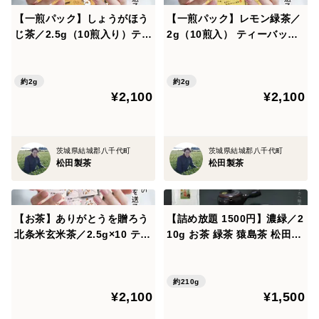
【一煎パック】しょうがほう
【一煎パック】レモン緑茶／
じ茶／2.5g（10煎入り）ティ
2g（10煎入） ティーバッグ
ーバッグ お茶 プチギフト か
お茶 プチギフト プチプレゼ
わいい みたらしちゃん ほん
ント かわいい みたらしちゃ
の気持ち プレゼント クリッ
ん ほんの気持ち プレゼント
約2g
約2g
¥2,100
¥2,100
クポスト ギフト包装可 TBG-
クリックポスト TBG-035
036
茨城県結城郡八千代町
茨城県結城郡八千代町
松田製茶
松田製茶
【お茶】ありがとうを贈ろう
【詰め放題 1500円】濃緑／2
北条米玄米茶／2.5g×10 ティ
10g お茶 緑茶 猿島茶 松田製
ーバッグ 個別梱包 献上米使
茶 クリックポスト対応
用 猿島茶 茨城県つくば市 TB
G-033
約210g
¥2,100
¥1,500