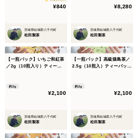
¥840
¥8,280
1
茨城県結城郡八千代町
茨城県結城郡八千代町
松田製茶
松田製茶
【一煎パック】いちご和紅茶
【一煎パック】高級猿島茶／
／2g（10煎入り）ティーバ
2.5g（10煎入）ティーバッグ
ッグ お茶 プチギフト プチプ
お茶 プチギフト プチプレゼ
レゼント かわいい みたらし
ント かわいい みたらしちゃ
ちゃん ほんの気持ち プレゼ
ん ほんの気持ち プレゼント
約2g
約2g
¥2,100
¥2,100
ント 送料無料 クリックポス
送料無料 クリックポスト ギ
ト TBG-034
フト包装可 TBG-037
茨城県結城郡八千代町
茨城県結城郡八千代町
松田製茶
松田製茶