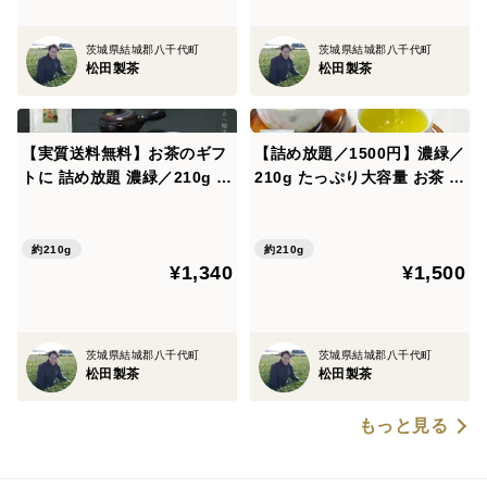
茨城県結城郡八千代町
茨城県結城郡八千代町
松田製茶
松田製茶
【実質送料無料】お茶のギフ
【詰め放題／1500円】濃緑／
トに 詰め放題 濃緑／210g 茶
210g たっぷり大容量 お茶 緑
葉
茶 猿島茶 松田製茶 深むし茶
イベントで大人気 茨城 日本
茶インストラクター監修 茶葉
約210g
約210g
¥1,340
¥1,500
茨城県結城郡八千代町
茨城県結城郡八千代町
松田製茶
松田製茶
もっと見る