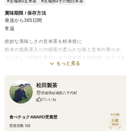
茨城県x玄米茶
茨城県xその他日本茶
賞味期限 / 保存方法
発送から365日間
常温
絶妙な美味しさの玄米茶を粉末状に
粉末の猿島茶入りの緑茶の柔らかな味と玄米の香りが
マッチして絶妙な美味しさの玄米茶を粉末状に仕上げま
もっと見る
した。
松田製茶
茨城県結城郡八千代町
17いいね
その他
食べチョクAWARD受賞歴
受賞回数 5回