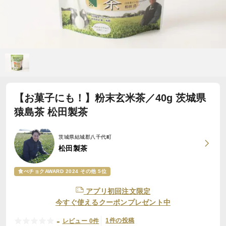
【お菓子にも！】粉末玄米茶／40g 茨城県
猿島茶 松田製茶
茨城県結城郡八千代町
松田製茶
食べチョクAWARD 2024 その他 5位
アプリ初回注文限定
今すぐ使えるクーポンプレゼント中
-
1件の投稿
レビュー 0件